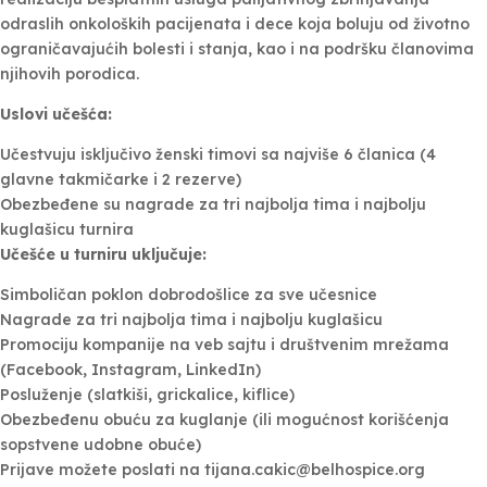
odraslih onkoloških pacijenata i dece koja boluju od životno
ograničavajućih bolesti i stanja, kao i na podršku članovima
njihovih porodica.
Uslovi učešća:
Učestvuju isključivo ženski timovi sa najviše 6 članica (4
glavne takmičarke i 2 rezerve)
Obezbeđene su nagrade za tri najbolja tima i najbolju
kuglašicu turnira
Učešće u turniru uključuje:
Simboličan poklon dobrodošlice za sve učesnice
Nagrade za tri najbolja tima i najbolju kuglašicu
Promociju kompanije na veb sajtu i društvenim mrežama
(Facebook, Instagram, LinkedIn)
Posluženje (slatkiši, grickalice, kiflice)
Obezbeđenu obuću za kuglanje (ili mogućnost korišćenja
sopstvene udobne obuće)
Prijave možete poslati na tijana.cakic@belhospice.org