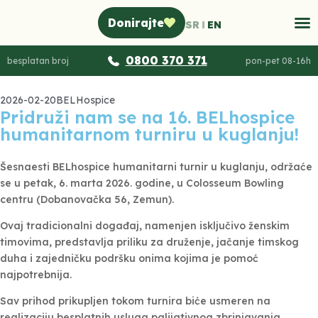
Donirajte
SR
EN
0800 370 371
besplatan broj
pon-pet 08-16h
2026-02-20
BELHospice
Pridruži nam se na 16. BELhospice
humanitarnom turniru u kuglanju!
Šesnaesti BELhospice humanitarni turnir u kuglanju, održaće
se u petak, 6. marta 2026. godine, u Colosseum Bowling
centru (Dobanovačka 56, Zemun).
Ovaj tradicionalni događaj, namenjen isključivo ženskim
timovima, predstavlja priliku za druženje, jačanje timskog
duha i zajedničku podršku onima kojima je pomoć
najpotrebnija.
Sav prihod prikupljen tokom turnira biće usmeren na
realizaciju besplatnih usluga palijativnog zbrinjavanja