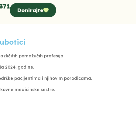
371
Donirajte
ubotici
azličitih pomažućih profesija.
a 2024. godine.
podrške pacijentima i njihovim porodicama.
ukovne medicinske sestre.