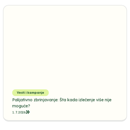
Vesti i kampanje
Palijativno zbrinjavanje: Šta kada izlečenje više nije
moguće?
1. 7. 2026.