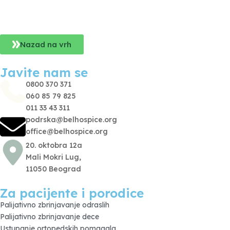
Nazad na vrh
Javite nam se
0800 370 371
060 85 79 825
011 33 43 311
podrska@belhospice.org
office@belhospice.org
20. oktobra 12a
Mali Mokri Lug,
11050 Beograd
Za pacijente i porodice
Palijativno zbrinjavanje odraslih
Palijativno zbrinjavanje dece
Ustupanje ortopedskih pomagala