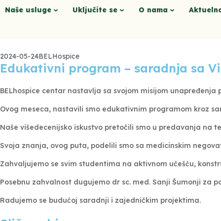
Naše usluge
Uključite se
O nama
Aktueln
2024-05-24
BELHospice
Edukativni program – saradnja sa Vi
BELhospice centar nastavlja sa svojom misijom unapređenja pal
Ovog meseca, nastavili smo edukativnim programom kroz sarad
Naše višedecenijsko iskustvo pretočili smo u predavanja na t
Svoja znanja, ovog puta, podelili smo sa medicinskim negova
Zahvaljujemo se svim studentima na aktivnom učešću, konstruk
Posebnu zahvalnost dugujemo dr sc. med. Sanji Šumonji za po
Radujemo se budućoj saradnji i zajedničkim projektima.