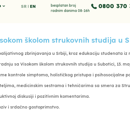
0800 370 
o
besplatan broj
SR
EN
radnim danima 08-16h
sokom školom strukovnih studija u S
ijativnog zbrinjavanja u Srbiji, kroz edukaciju studenata iz r
nju sa Visokom školom strukovnih studija u Subotici, 13. maj
eme kontrole simptoma, holističkog pristupa i psihosocijalne 
teljima, medicinskim sestrama i tehničarima sa smera za Str
tivnoj diskusiji i pozitivnim komentarima.
ziv i srdačno gostoprimstvo.