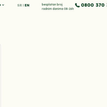
0800 370 
o
besplatan broj
SR
EN
radnim danima 08-16h