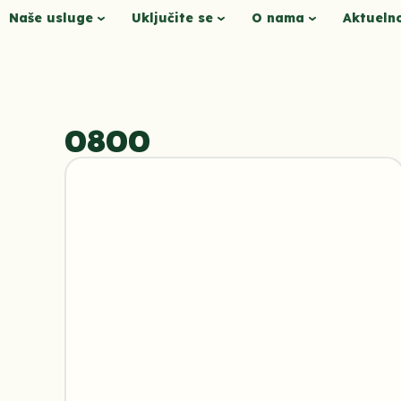
Naše usluge
Uključite se
O nama
Aktueln
0800