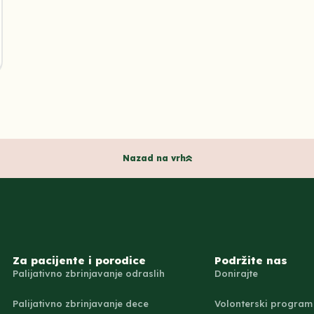
Nazad na vrh
Za pacijente i porodice
Podržite nas
Palijativno zbrinjavanje odraslih
Donirajte
Palijativno zbrinjavanje dece
Volonterski program