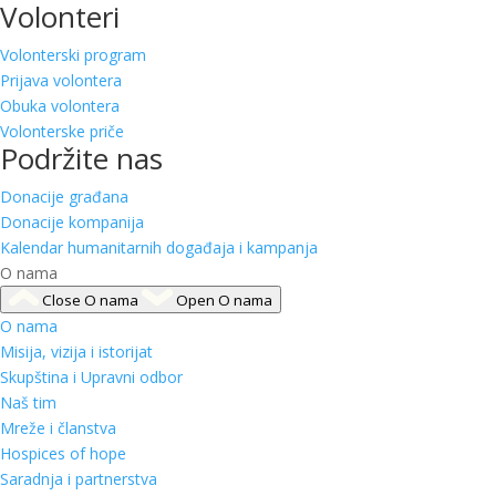
Volonteri
Volonterski program
Prijava volontera
Obuka volontera
Volonterske priče
Podržite nas
Donacije građana
Donacije kompanija
Kalendar humanitarnih događaja i kampanja
O nama
Close O nama
Open O nama
O nama
Misija, vizija i istorijat
Skupština i Upravni odbor
Naš tim
Mreže i članstva
Hospices of hope
Saradnja i partnerstva