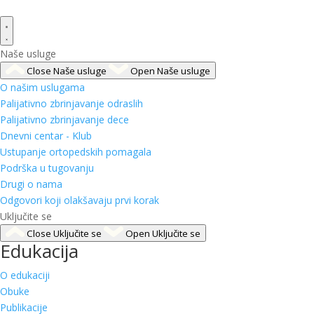
Naše usluge
Close Naše usluge
Open Naše usluge
O našim uslugama
Palijativno zbrinjavanje odraslih
Palijativno zbrinjavanje dece
Dnevni centar - Klub
Ustupanje ortopedskih pomagala
Podrška u tugovanju
Drugi o nama
Odgovori koji olakšavaju prvi korak
Uključite se
Close Uključite se
Open Uključite se
Edukacija
O edukaciji
Obuke
Publikacije