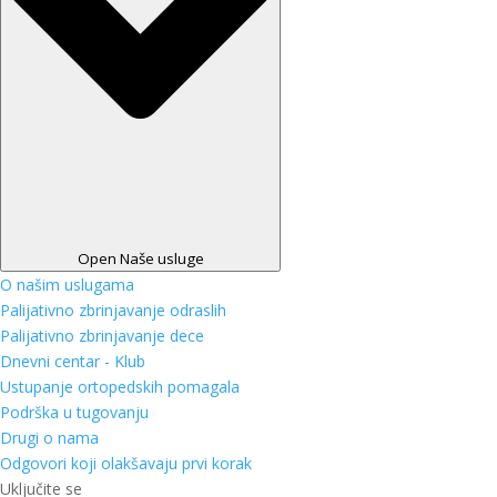
Open Naše usluge
O našim uslugama
Palijativno zbrinjavanje odraslih
Palijativno zbrinjavanje dece
Dnevni centar - Klub
Ustupanje ortopedskih pomagala
Podrška u tugovanju
Drugi o nama
Odgovori koji olakšavaju prvi korak
Uključite se