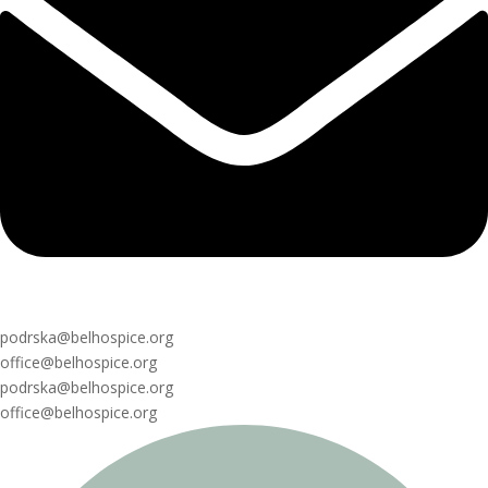
podrska@belhospice.org
office@belhospice.org
podrska@belhospice.org
office@belhospice.org