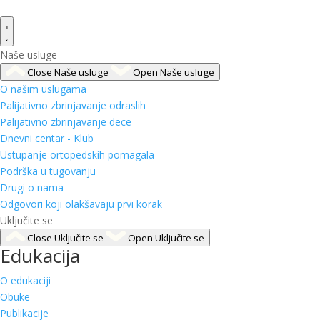
Naše usluge
Close Naše usluge
Open Naše usluge
O našim uslugama
Palijativno zbrinjavanje odraslih
Palijativno zbrinjavanje dece
Dnevni centar - Klub
Ustupanje ortopedskih pomagala
Podrška u tugovanju
Drugi o nama
Odgovori koji olakšavaju prvi korak
Uključite se
Close Uključite se
Open Uključite se
Edukacija
O edukaciji
Obuke
Publikacije