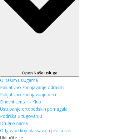
Open Naše usluge
O našim uslugama
Palijativno zbrinjavanje odraslih
Palijativno zbrinjavanje dece
Dnevni centar - Klub
Ustupanje ortopedskih pomagala
Podrška u tugovanju
Drugi o nama
Odgovori koji olakšavaju prvi korak
Uključite se