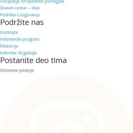
Ustupanje ortopedskih pomagala
Dnevni centar – Klub
Podrška u tugovanju
Podržite nas
Donirajte
Volonterski program
Edukacija
Kalendar događaja
Postanite deo tima
Otvorene pozicije