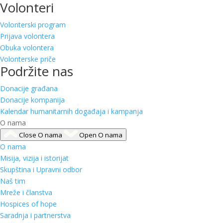
Volonteri
Volonterski program
Prijava volontera
Obuka volontera
Volonterske priče
Podržite nas
Donacije građana
Donacije kompanija
Kalendar humanitarnih događaja i kampanja
O nama
Close O nama
Open O nama
O nama
Misija, vizija i istorijat
Skupština i Upravni odbor
Naš tim
Mreže i članstva
Hospices of hope
Saradnja i partnerstva