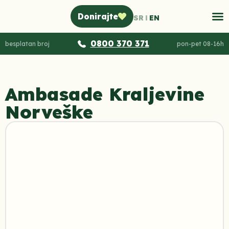
Donirajte
SR
EN
0800 370 371
besplatan broj
pon-pet 08-16h
Ambasade Kraljevine
Norveške