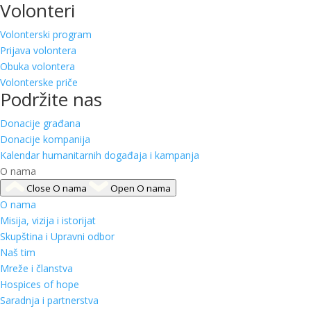
Volonteri
Volonterski program
Prijava volontera
Obuka volontera
Volonterske priče
Podržite nas
Donacije građana
Donacije kompanija
Kalendar humanitarnih događaja i kampanja
O nama
Close O nama
Open O nama
O nama
Misija, vizija i istorijat
Skupština i Upravni odbor
Naš tim
Mreže i članstva
Hospices of hope
Saradnja i partnerstva