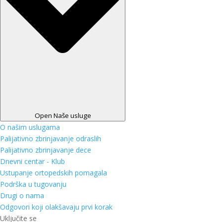
Open Naše usluge
O našim uslugama
Palijativno zbrinjavanje odraslih
Palijativno zbrinjavanje dece
Dnevni centar - Klub
Ustupanje ortopedskih pomagala
Podrška u tugovanju
Drugi o nama
Odgovori koji olakšavaju prvi korak
Uključite se