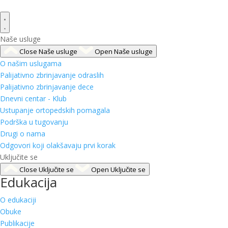
Naše usluge
Close Naše usluge
Open Naše usluge
O našim uslugama
Palijativno zbrinjavanje odraslih
Palijativno zbrinjavanje dece
Dnevni centar - Klub
Ustupanje ortopedskih pomagala
Podrška u tugovanju
Drugi o nama
Odgovori koji olakšavaju prvi korak
Uključite se
Close Uključite se
Open Uključite se
Edukacija
O edukaciji
Obuke
Publikacije