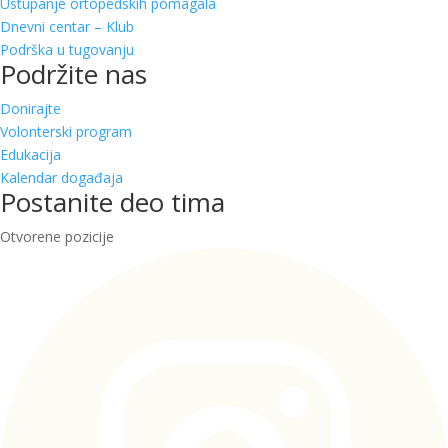
Ustupanje ortopedskih pomagala
Dnevni centar – Klub
Podrška u tugovanju
Podržite nas
Donirajte
Volonterski program
Edukacija
Kalendar događaja
Postanite deo tima
Otvorene pozicije