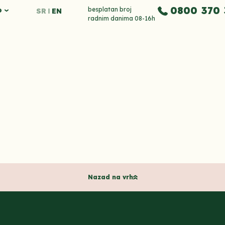
0800 370 
o
besplatan broj
SR
EN
radnim danima 08-16h
Nazad na vrh