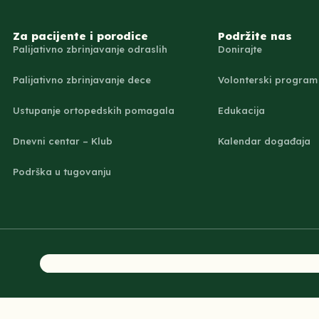
Za pacijente i porodice
Podržite nas
Palijativno zbrinjavanje odraslih
Donirajte
Palijativno zbrinjavanje dece
Volonterski program
Ustupanje ortopedskih pomagala
Edukacija
Dnevni centar – Klub
Kalendar događaja
Podrška u tugovanju