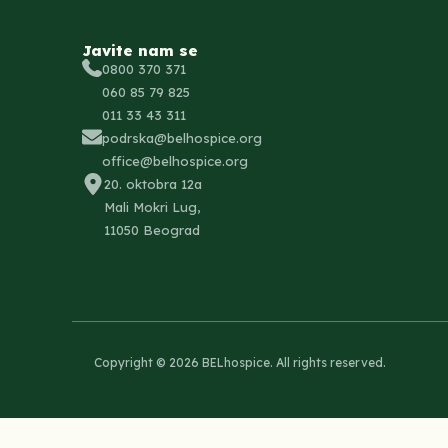
Javite nam se
0800 370 371
060 85 79 825
011 33 43 311
podrska@belhospice.org
office@belhospice.org
20. oktobra 12a
Mali Mokri Lug,
11050 Beograd
Copyright © 2026 BELhospice. All rights reserved.