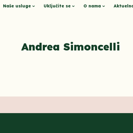
Naše usluge
Uključite se
O nama
Aktueln
Andrea Simoncelli