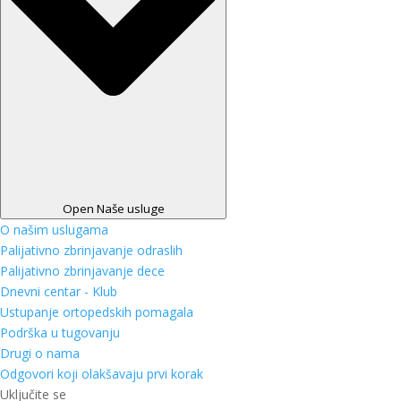
Open Naše usluge
O našim uslugama
Palijativno zbrinjavanje odraslih
Palijativno zbrinjavanje dece
Dnevni centar - Klub
Ustupanje ortopedskih pomagala
Podrška u tugovanju
Drugi o nama
Odgovori koji olakšavaju prvi korak
Uključite se