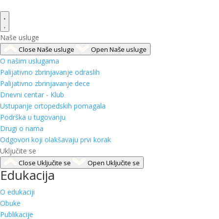
Naše usluge
Close Naše usluge
Open Naše usluge
O našim uslugama
Palijativno zbrinjavanje odraslih
Palijativno zbrinjavanje dece
Dnevni centar - Klub
Ustupanje ortopedskih pomagala
Podrška u tugovanju
Drugi o nama
Odgovori koji olakšavaju prvi korak
Uključite se
Close Uključite se
Open Uključite se
Edukacija
O edukaciji
Obuke
Publikacije