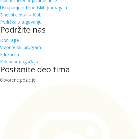
Palijativno zbrinjavanje dece
Ustupanje ortopedskih pomagala
Dnevni centar – Klub
Podrška u tugovanju
Podržite nas
Donirajte
Volonterski program
Edukacija
Kalendar događaja
Postanite deo tima
Otvorene pozicije