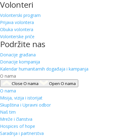
Volonteri
Volonterski program
Prijava volontera
Obuka volontera
Volonterske priče
Podržite nas
Donacije građana
Donacije kompanija
Kalendar humanitarnih događaja i kampanja
O nama
Close O nama
Open O nama
O nama
Misija, vizija i istorijat
Skupština i Upravni odbor
Naš tim
Mreže i članstva
Hospices of hope
Saradnja i partnerstva