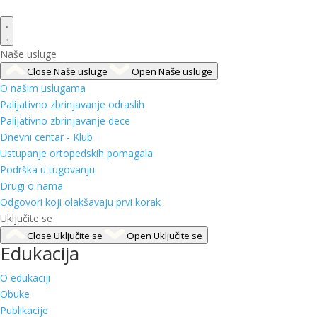
Naše usluge
Close Naše usluge
Open Naše usluge
O našim uslugama
Palijativno zbrinjavanje odraslih
Palijativno zbrinjavanje dece
Dnevni centar - Klub
Ustupanje ortopedskih pomagala
Podrška u tugovanju
Drugi o nama
Odgovori koji olakšavaju prvi korak
Uključite se
Close Uključite se
Open Uključite se
Edukacija
O edukaciji
Obuke
Publikacije