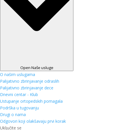
Open Naše usluge
O našim uslugama
Palijativno zbrinjavanje odraslih
Palijativno zbrinjavanje dece
Dnevni centar - Klub
Ustupanje ortopedskih pomagala
Podrška u tugovanju
Drugi o nama
Odgovori koji olakšavaju prvi korak
Uključite se