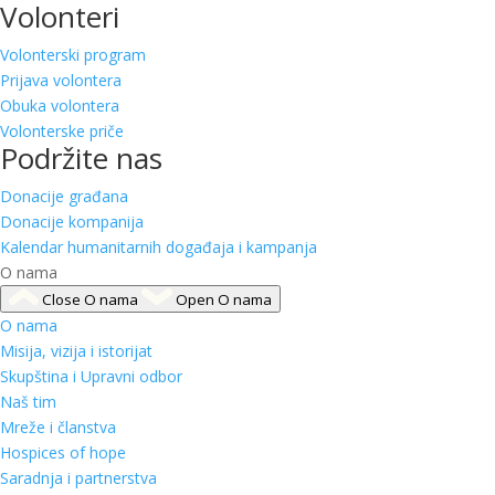
Volonteri
Volonterski program
Prijava volontera
Obuka volontera
Volonterske priče
Podržite nas
Donacije građana
Donacije kompanija
Kalendar humanitarnih događaja i kampanja
O nama
Close O nama
Open O nama
O nama
Misija, vizija i istorijat
Skupština i Upravni odbor
Naš tim
Mreže i članstva
Hospices of hope
Saradnja i partnerstva