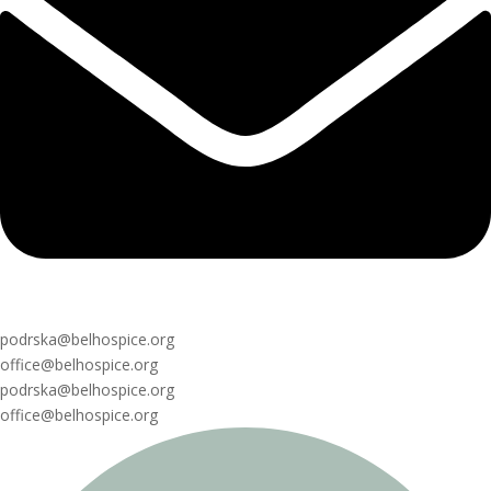
podrska@belhospice.org
office@belhospice.org
podrska@belhospice.org
office@belhospice.org