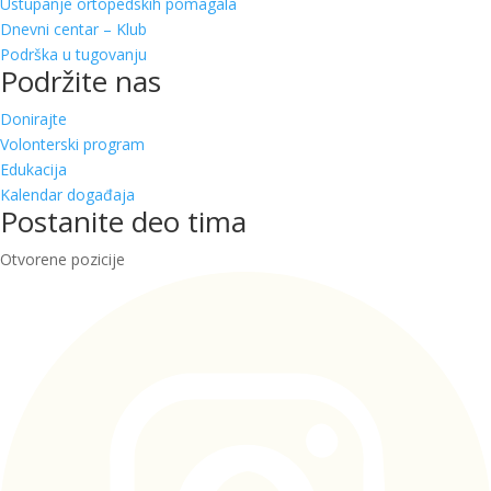
Ustupanje ortopedskih pomagala
Dnevni centar – Klub
Podrška u tugovanju
Podržite nas
Donirajte
Volonterski program
Edukacija
Kalendar događaja
Postanite deo tima
Otvorene pozicije