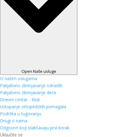
Open Naše usluge
O našim uslugama
Palijativno zbrinjavanje odraslih
Palijativno zbrinjavanje dece
Dnevni centar - Klub
Ustupanje ortopedskih pomagala
Podrška u tugovanju
Drugi o nama
Odgovori koji olakšavaju prvi korak
Uključite se