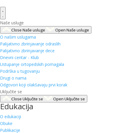
Naše usluge
Close Naše usluge
Open Naše usluge
O našim uslugama
Palijativno zbrinjavanje odraslih
Palijativno zbrinjavanje dece
Dnevni centar - Klub
Ustupanje ortopedskih pomagala
Podrška u tugovanju
Drugi o nama
Odgovori koji olakšavaju prvi korak
Uključite se
Close Uključite se
Open Uključite se
Edukacija
O edukaciji
Obuke
Publikacije