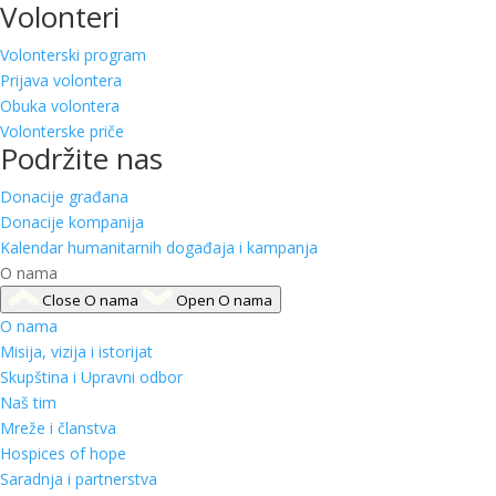
Volonteri
Volonterski program
Prijava volontera
Obuka volontera
Volonterske priče
Podržite nas
Donacije građana
Donacije kompanija
Kalendar humanitarnih događaja i kampanja
O nama
Close O nama
Open O nama
O nama
Misija, vizija i istorijat
Skupština i Upravni odbor
Naš tim
Mreže i članstva
Hospices of hope
Saradnja i partnerstva