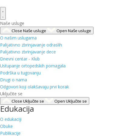
Naše usluge
Close Naše usluge
Open Naše usluge
O našim uslugama
Palijativno zbrinjavanje odraslih
Palijativno zbrinjavanje dece
Dnevni centar - Klub
Ustupanje ortopedskih pomagala
Podrška u tugovanju
Drugi o nama
Odgovori koji olakšavaju prvi korak
Uključite se
Close Uključite se
Open Uključite se
Edukacija
O edukaciji
Obuke
Publikacije