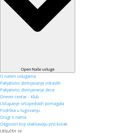
Open Naše usluge
O našim uslugama
Palijativno zbrinjavanje odraslih
Palijativno zbrinjavanje dece
Dnevni centar - Klub
Ustupanje ortopedskih pomagala
Podrška u tugovanju
Drugi o nama
Odgovori koji olakšavaju prvi korak
Uključite se