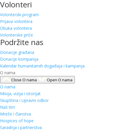
Volonteri
Volonterski program
Prijava volontera
Obuka volontera
Volonterske priče
Podržite nas
Donacije građana
Donacije kompanija
Kalendar humanitarnih događaja i kampanja
O nama
Close O nama
Open O nama
O nama
Misija, vizija i istorijat
Skupština i Upravni odbor
Naš tim
Mreže i članstva
Hospices of hope
Saradnja i partnerstva