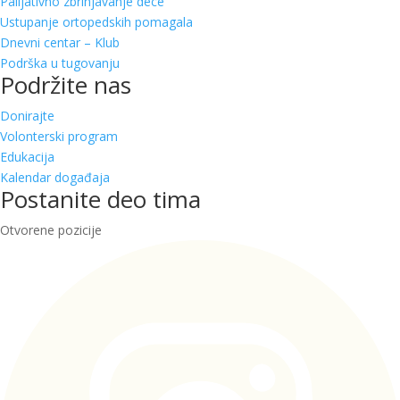
Palijativno zbrinjavanje dece
Ustupanje ortopedskih pomagala
Dnevni centar – Klub
Podrška u tugovanju
Podržite nas
Donirajte
Volonterski program
Edukacija
Kalendar događaja
Postanite deo tima
Otvorene pozicije