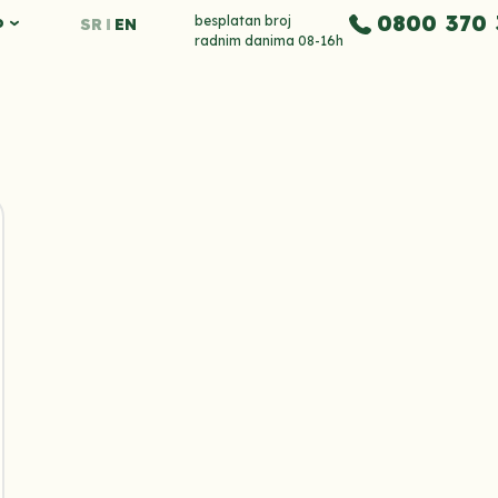
0800 370 
o
besplatan broj
SR
EN
radnim danima 08-16h