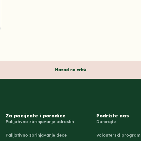
Nazad na vrh
Za pacijente i porodice
Podržite nas
Palijativno zbrinjavanje odraslih
Donirajte
Palijativno zbrinjavanje dece
Volonterski program