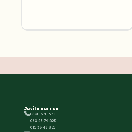
Javite nam se
0800 370 371
060 85 79 825
011 33 43 311