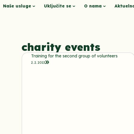
Naše usluge
Uključite se
O nama
Aktueln
charity events
Training for the second group of volunteers
2. 2. 2013.