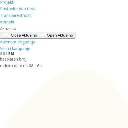
Projekti
Postanite deo tima
Transparentnost
Kontakt
Aktuelno
Close Aktuelno
Open Aktuelno
Kalendar događaja
Vesti i kampanje
SR
EN
besplatan broj
radnim danima 08-16h