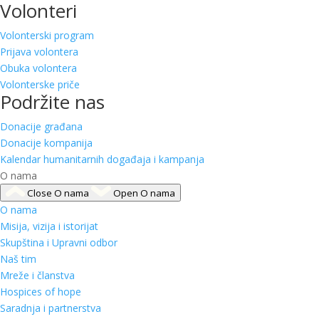
Volonteri
Volonterski program
Prijava volontera
Obuka volontera
Volonterske priče
Podržite nas
Donacije građana
Donacije kompanija
Kalendar humanitarnih događaja i kampanja
O nama
Close O nama
Open O nama
O nama
Misija, vizija i istorijat
Skupština i Upravni odbor
Naš tim
Mreže i članstva
Hospices of hope
Saradnja i partnerstva