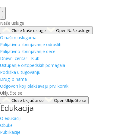
Naše usluge
Close Naše usluge
Open Naše usluge
O našim uslugama
Palijativno zbrinjavanje odraslih
Palijativno zbrinjavanje dece
Dnevni centar - Klub
Ustupanje ortopedskih pomagala
Podrška u tugovanju
Drugi o nama
Odgovori koji olakšavaju prvi korak
Uključite se
Close Uključite se
Open Uključite se
Edukacija
O edukaciji
Obuke
Publikacije