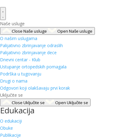
Naše usluge
Close Naše usluge
Open Naše usluge
O našim uslugama
Palijativno zbrinjavanje odraslih
Palijativno zbrinjavanje dece
Dnevni centar - Klub
Ustupanje ortopedskih pomagala
Podrška u tugovanju
Drugi o nama
Odgovori koji olakšavaju prvi korak
Uključite se
Close Uključite se
Open Uključite se
Edukacija
O edukaciji
Obuke
Publikacije