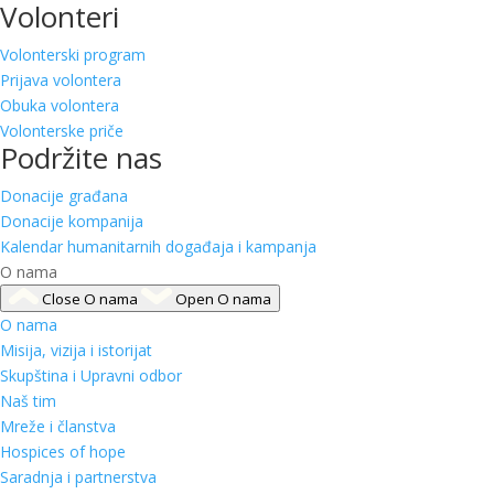
Volonteri
Volonterski program
Prijava volontera
Obuka volontera
Volonterske priče
Podržite nas
Donacije građana
Donacije kompanija
Kalendar humanitarnih događaja i kampanja
O nama
Close O nama
Open O nama
O nama
Misija, vizija i istorijat
Skupština i Upravni odbor
Naš tim
Mreže i članstva
Hospices of hope
Saradnja i partnerstva