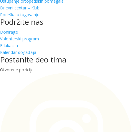
Ustupanje ortopedskih pomagala
Dnevni centar – Klub
Podrška u tugovanju
Podržite nas
Donirajte
Volonterski program
Edukacija
Kalendar događaja
Postanite deo tima
Otvorene pozicije