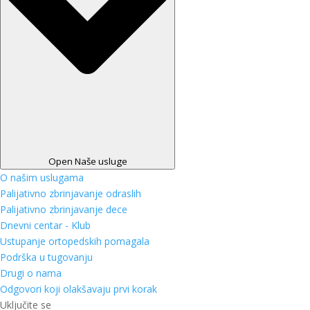
Open Naše usluge
O našim uslugama
Palijativno zbrinjavanje odraslih
Palijativno zbrinjavanje dece
Dnevni centar - Klub
Ustupanje ortopedskih pomagala
Podrška u tugovanju
Drugi o nama
Odgovori koji olakšavaju prvi korak
Uključite se