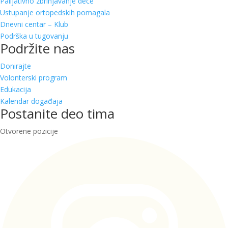
Palijativno zbrinjavanje dece
Ustupanje ortopedskih pomagala
Dnevni centar – Klub
Podrška u tugovanju
Podržite nas
Donirajte
Volonterski program
Edukacija
Kalendar događaja
Postanite deo tima
Otvorene pozicije