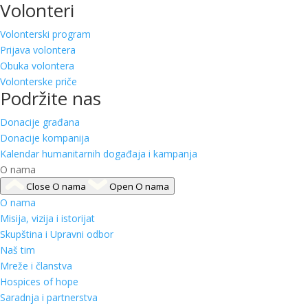
Volonteri
Volonterski program
Prijava volontera
Obuka volontera
Volonterske priče
Podržite nas
Donacije građana
Donacije kompanija
Kalendar humanitarnih događaja i kampanja
O nama
Close O nama
Open O nama
O nama
Misija, vizija i istorijat
Skupština i Upravni odbor
Naš tim
Mreže i članstva
Hospices of hope
Saradnja i partnerstva