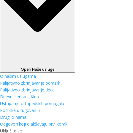
Open Naše usluge
O našim uslugama
Palijativno zbrinjavanje odraslih
Palijativno zbrinjavanje dece
Dnevni centar - Klub
Ustupanje ortopedskih pomagala
Podrška u tugovanju
Drugi o nama
Odgovori koji olakšavaju prvi korak
Uključite se