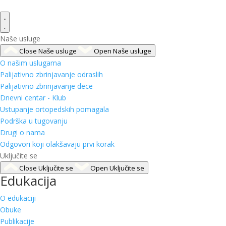
Naše usluge
Close Naše usluge
Open Naše usluge
O našim uslugama
Palijativno zbrinjavanje odraslih
Palijativno zbrinjavanje dece
Dnevni centar - Klub
Ustupanje ortopedskih pomagala
Podrška u tugovanju
Drugi o nama
Odgovori koji olakšavaju prvi korak
Uključite se
Close Uključite se
Open Uključite se
Edukacija
O edukaciji
Obuke
Publikacije