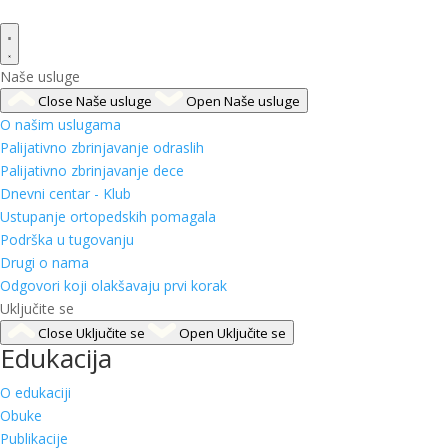
Naše usluge
Close Naše usluge
Open Naše usluge
O našim uslugama
Palijativno zbrinjavanje odraslih
Palijativno zbrinjavanje dece
Dnevni centar - Klub
Ustupanje ortopedskih pomagala
Podrška u tugovanju
Drugi o nama
Odgovori koji olakšavaju prvi korak
Uključite se
Close Uključite se
Open Uključite se
Edukacija
O edukaciji
Obuke
Publikacije