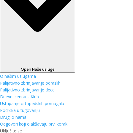
Open Naše usluge
O našim uslugama
Palijativno zbrinjavanje odraslih
Palijativno zbrinjavanje dece
Dnevni centar - Klub
Ustupanje ortopedskih pomagala
Podrška u tugovanju
Drugi o nama
Odgovori koji olakšavaju prvi korak
Uključite se