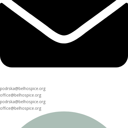
podrska@belhospice.org
office@belhospice.org
podrska@belhospice.org
office@belhospice.org