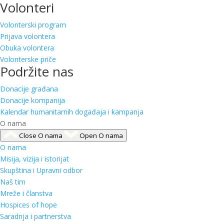
Volonteri
Volonterski program
Prijava volontera
Obuka volontera
Volonterske priče
Podržite nas
Donacije građana
Donacije kompanija
Kalendar humanitarnih događaja i kampanja
O nama
Close O nama
Open O nama
O nama
Misija, vizija i istorijat
Skupština i Upravni odbor
Naš tim
Mreže i članstva
Hospices of hope
Saradnja i partnerstva