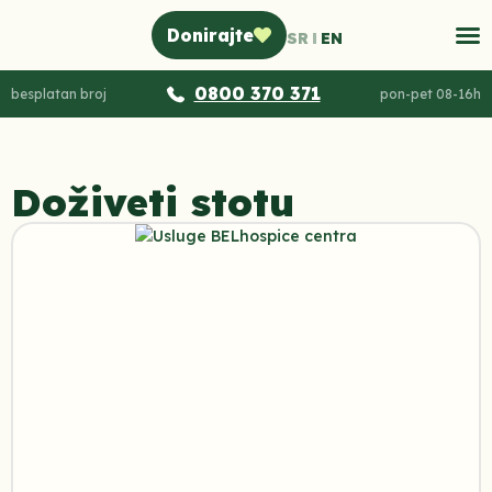
Donirajte
SR
EN
0800 370 371
besplatan broj
pon-pet 08-16h
Doživeti stotu