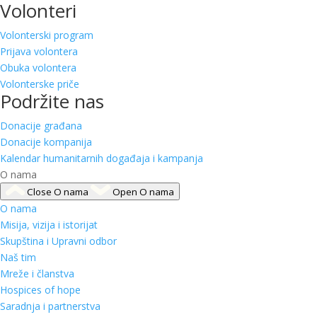
Volonteri
Volonterski program
Prijava volontera
Obuka volontera
Volonterske priče
Podržite nas
Donacije građana
Donacije kompanija
Kalendar humanitarnih događaja i kampanja
O nama
Close O nama
Open O nama
O nama
Misija, vizija i istorijat
Skupština i Upravni odbor
Naš tim
Mreže i članstva
Hospices of hope
Saradnja i partnerstva