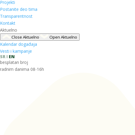
Projekti
Postanite deo tima
Transparentnost
Kontakt
Aktuelno
Close Aktuelno
Open Aktuelno
Kalendar događaja
Vesti i kampanje
SR
EN
besplatan broj
radnim danima 08-16h