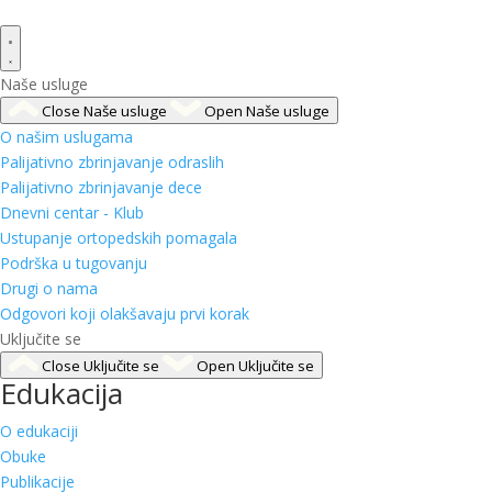
Naše usluge
Close Naše usluge
Open Naše usluge
O našim uslugama
Palijativno zbrinjavanje odraslih
Palijativno zbrinjavanje dece
Dnevni centar - Klub
Ustupanje ortopedskih pomagala
Podrška u tugovanju
Drugi o nama
Odgovori koji olakšavaju prvi korak
Uključite se
Close Uključite se
Open Uključite se
Edukacija
O edukaciji
Obuke
Publikacije