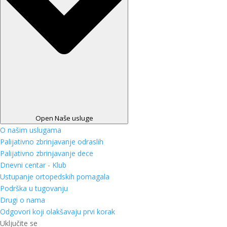
Open Naše usluge
O našim uslugama
Palijativno zbrinjavanje odraslih
Palijativno zbrinjavanje dece
Dnevni centar - Klub
Ustupanje ortopedskih pomagala
Podrška u tugovanju
Drugi o nama
Odgovori koji olakšavaju prvi korak
Uključite se