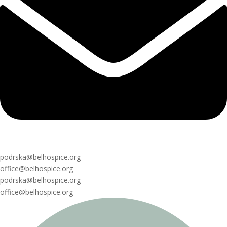
podrska@belhospice.org
office@belhospice.org
podrska@belhospice.org
office@belhospice.org