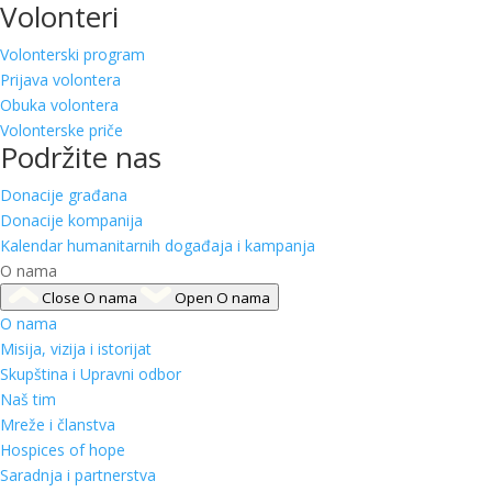
Volonteri
Volonterski program
Prijava volontera
Obuka volontera
Volonterske priče
Podržite nas
Donacije građana
Donacije kompanija
Kalendar humanitarnih događaja i kampanja
O nama
Close O nama
Open O nama
O nama
Misija, vizija i istorijat
Skupština i Upravni odbor
Naš tim
Mreže i članstva
Hospices of hope
Saradnja i partnerstva