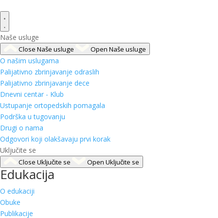
Naše usluge
Close Naše usluge
Open Naše usluge
O našim uslugama
Palijativno zbrinjavanje odraslih
Palijativno zbrinjavanje dece
Dnevni centar - Klub
Ustupanje ortopedskih pomagala
Podrška u tugovanju
Drugi o nama
Odgovori koji olakšavaju prvi korak
Uključite se
Close Uključite se
Open Uključite se
Edukacija
O edukaciji
Obuke
Publikacije