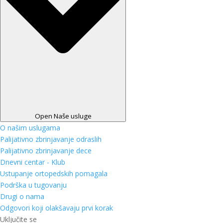
Open Naše usluge
O našim uslugama
Palijativno zbrinjavanje odraslih
Palijativno zbrinjavanje dece
Dnevni centar - Klub
Ustupanje ortopedskih pomagala
Podrška u tugovanju
Drugi o nama
Odgovori koji olakšavaju prvi korak
Uključite se