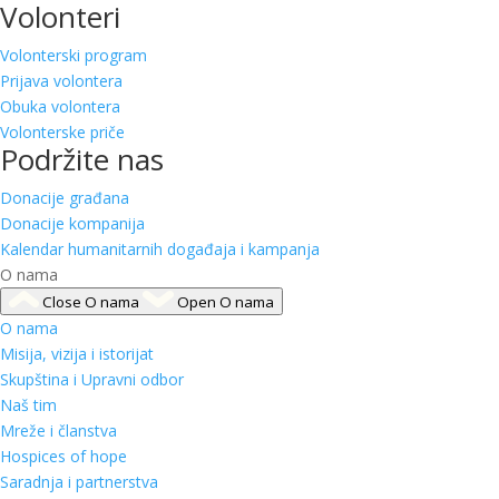
Volonteri
Volonterski program
Prijava volontera
Obuka volontera
Volonterske priče
Podržite nas
Donacije građana
Donacije kompanija
Kalendar humanitarnih događaja i kampanja
O nama
Close O nama
Open O nama
O nama
Misija, vizija i istorijat
Skupština i Upravni odbor
Naš tim
Mreže i članstva
Hospices of hope
Saradnja i partnerstva