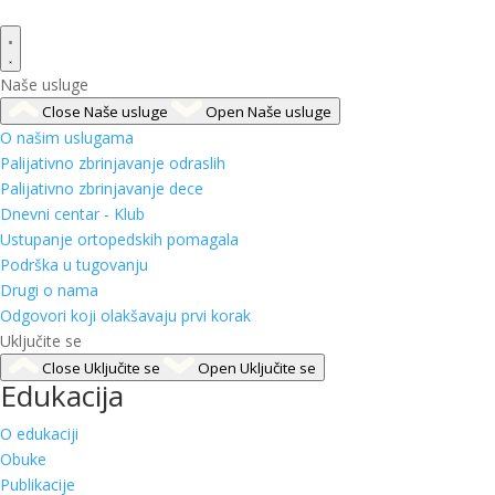
Naše usluge
Close Naše usluge
Open Naše usluge
O našim uslugama
Palijativno zbrinjavanje odraslih
Palijativno zbrinjavanje dece
Dnevni centar - Klub
Ustupanje ortopedskih pomagala
Podrška u tugovanju
Drugi o nama
Odgovori koji olakšavaju prvi korak
Uključite se
Close Uključite se
Open Uključite se
Edukacija
O edukaciji
Obuke
Publikacije