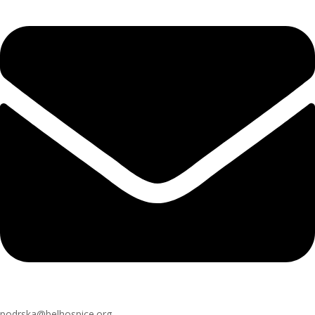
podrska@belhospice.org