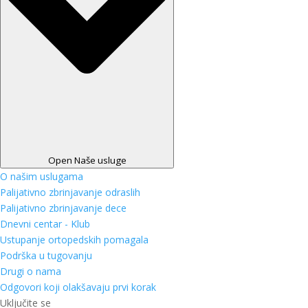
Open Naše usluge
O našim uslugama
Palijativno zbrinjavanje odraslih
Palijativno zbrinjavanje dece
Dnevni centar - Klub
Ustupanje ortopedskih pomagala
Podrška u tugovanju
Drugi o nama
Odgovori koji olakšavaju prvi korak
Uključite se