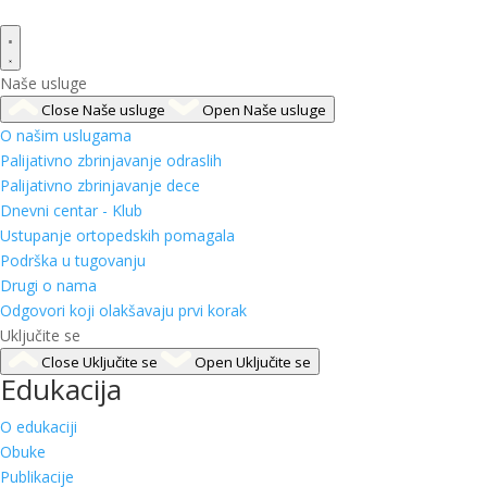
Naše usluge
Close Naše usluge
Open Naše usluge
O našim uslugama
Palijativno zbrinjavanje odraslih
Palijativno zbrinjavanje dece
Dnevni centar - Klub
Ustupanje ortopedskih pomagala
Podrška u tugovanju
Drugi o nama
Odgovori koji olakšavaju prvi korak
Uključite se
Close Uključite se
Open Uključite se
Edukacija
O edukaciji
Obuke
Publikacije