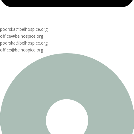
podrska@belhospice.org
office@belhospice.org
podrska@belhospice.org
office@belhospice.org