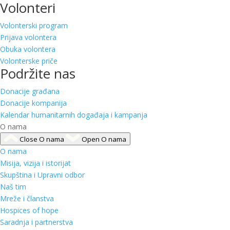
Volonteri
Volonterski program
Prijava volontera
Obuka volontera
Volonterske priče
Podržite nas
Donacije građana
Donacije kompanija
Kalendar humanitarnih događaja i kampanja
O nama
Close O nama
Open O nama
O nama
Misija, vizija i istorijat
Skupština i Upravni odbor
Naš tim
Mreže i članstva
Hospices of hope
Saradnja i partnerstva