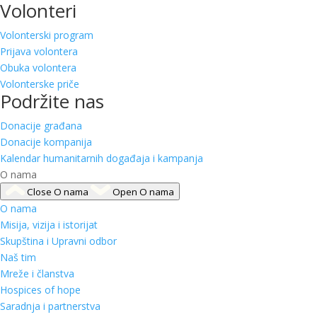
Volonteri
Volonterski program
Prijava volontera
Obuka volontera
Volonterske priče
Podržite nas
Donacije građana
Donacije kompanija
Kalendar humanitarnih događaja i kampanja
O nama
Close O nama
Open O nama
O nama
Misija, vizija i istorijat
Skupština i Upravni odbor
Naš tim
Mreže i članstva
Hospices of hope
Saradnja i partnerstva