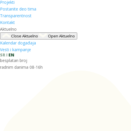
Projekti
Postanite deo tima
Transparentnost
Kontakt
Aktuelno
Close Aktuelno
Open Aktuelno
Kalendar događaja
Vesti i kampanje
SR
EN
besplatan broj
radnim danima 08-16h