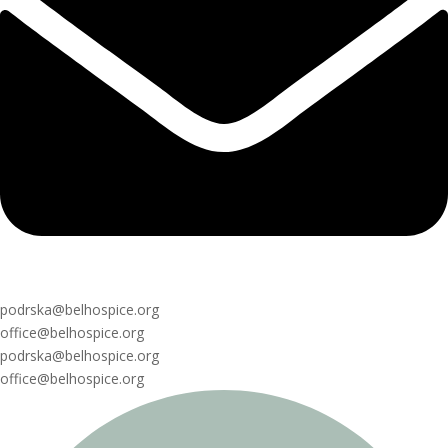
podrska@belhospice.org
office@belhospice.org
podrska@belhospice.org
office@belhospice.org