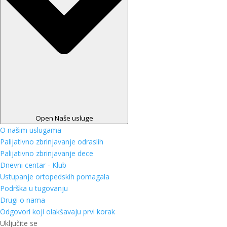
Open Naše usluge
O našim uslugama
Palijativno zbrinjavanje odraslih
Palijativno zbrinjavanje dece
Dnevni centar - Klub
Ustupanje ortopedskih pomagala
Podrška u tugovanju
Drugi o nama
Odgovori koji olakšavaju prvi korak
Uključite se