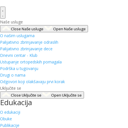
Naše usluge
Close Naše usluge
Open Naše usluge
O našim uslugama
Palijativno zbrinjavanje odraslih
Palijativno zbrinjavanje dece
Dnevni centar - Klub
Ustupanje ortopedskih pomagala
Podrška u tugovanju
Drugi o nama
Odgovori koji olakšavaju prvi korak
Uključite se
Close Uključite se
Open Uključite se
Edukacija
O edukaciji
Obuke
Publikacije