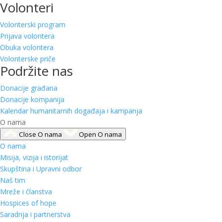
Volonteri
Volonterski program
Prijava volontera
Obuka volontera
Volonterske priče
Podržite nas
Donacije građana
Donacije kompanija
Kalendar humanitarnih događaja i kampanja
O nama
Close O nama
Open O nama
O nama
Misija, vizija i istorijat
Skupština i Upravni odbor
Naš tim
Mreže i članstva
Hospices of hope
Saradnja i partnerstva