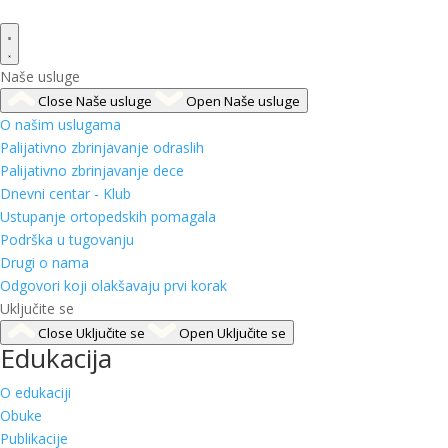
Naše usluge
Close Naše usluge
Open Naše usluge
O našim uslugama
Palijativno zbrinjavanje odraslih
Palijativno zbrinjavanje dece
Dnevni centar - Klub
Ustupanje ortopedskih pomagala
Podrška u tugovanju
Drugi o nama
Odgovori koji olakšavaju prvi korak
Uključite se
Close Uključite se
Open Uključite se
Edukacija
O edukaciji
Obuke
Publikacije