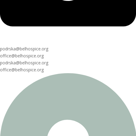
podrska@belhospice.org
office@belhospice.org
podrska@belhospice.org
office@belhospice.org