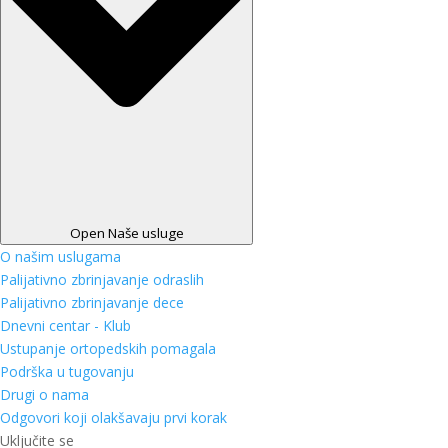
Open Naše usluge
O našim uslugama
Palijativno zbrinjavanje odraslih
Palijativno zbrinjavanje dece
Dnevni centar - Klub
Ustupanje ortopedskih pomagala
Podrška u tugovanju
Drugi o nama
Odgovori koji olakšavaju prvi korak
Uključite se