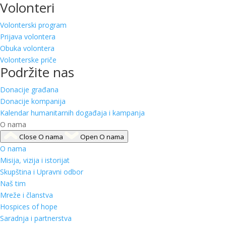
Volonteri
Volonterski program
Prijava volontera
Obuka volontera
Volonterske priče
Podržite nas
Donacije građana
Donacije kompanija
Kalendar humanitarnih događaja i kampanja
O nama
Close O nama
Open O nama
O nama
Misija, vizija i istorijat
Skupština i Upravni odbor
Naš tim
Mreže i članstva
Hospices of hope
Saradnja i partnerstva