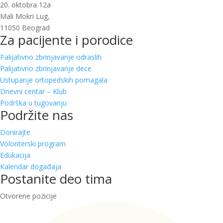
20. oktobra 12a
Mali Mokri Lug,
11050 Beograd
Za pacijente i porodice
Palijativno zbrinjavanje odraslih
Palijativno zbrinjavanje dece
Ustupanje ortopedskih pomagala
Dnevni centar – Klub
Podrška u tugovanju
Podržite nas
Donirajte
Volonterski program
Edukacija
Kalendar događaja
Postanite deo tima
Otvorene pozicije