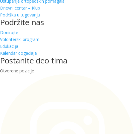
Ustupanje ortopedskih pomagala
Dnevni centar – Klub
Podrška u tugovanju
Podržite nas
Donirajte
Volonterski program
Edukacija
Kalendar događaja
Postanite deo tima
Otvorene pozicije