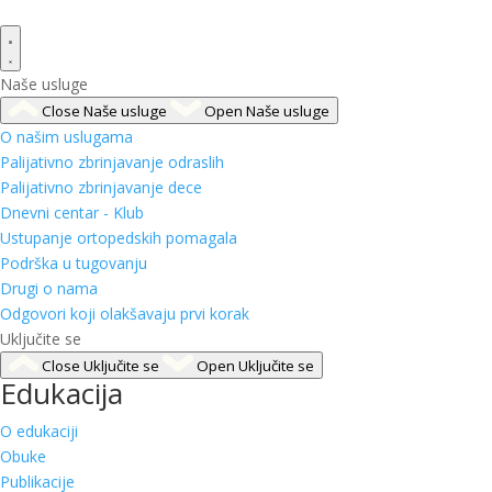
Naše usluge
Close Naše usluge
Open Naše usluge
O našim uslugama
Palijativno zbrinjavanje odraslih
Palijativno zbrinjavanje dece
Dnevni centar - Klub
Ustupanje ortopedskih pomagala
Podrška u tugovanju
Drugi o nama
Odgovori koji olakšavaju prvi korak
Uključite se
Close Uključite se
Open Uključite se
Edukacija
O edukaciji
Obuke
Publikacije