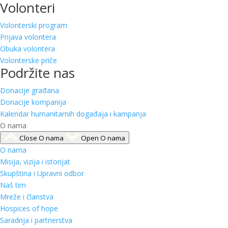
Volonteri
Volonterski program
Prijava volontera
Obuka volontera
Volonterske priče
Podržite nas
Donacije građana
Donacije kompanija
Kalendar humanitarnih događaja i kampanja
O nama
Close O nama
Open O nama
O nama
Misija, vizija i istorijat
Skupština i Upravni odbor
Naš tim
Mreže i članstva
Hospices of hope
Saradnja i partnerstva