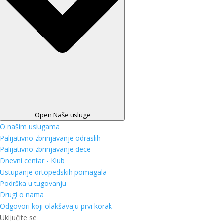
Open Naše usluge
O našim uslugama
Palijativno zbrinjavanje odraslih
Palijativno zbrinjavanje dece
Dnevni centar - Klub
Ustupanje ortopedskih pomagala
Podrška u tugovanju
Drugi o nama
Odgovori koji olakšavaju prvi korak
Uključite se