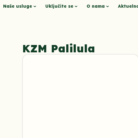
Naše usluge
Uključite se
O nama
Aktueln
KZM Palilula