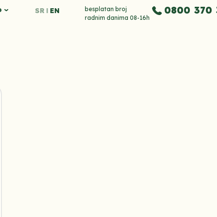
0800 370 
o
besplatan broj
SR
EN
radnim danima 08-16h