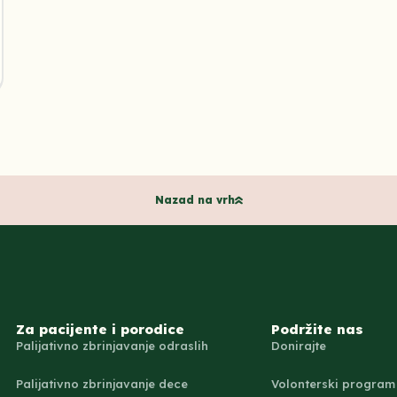
Nazad na vrh
Za pacijente i porodice
Podržite nas
Palijativno zbrinjavanje odraslih
Donirajte
Palijativno zbrinjavanje dece
Volonterski program