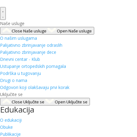
Naše usluge
Close Naše usluge
Open Naše usluge
O našim uslugama
Palijativno zbrinjavanje odraslih
Palijativno zbrinjavanje dece
Dnevni centar - Klub
Ustupanje ortopedskih pomagala
Podrška u tugovanju
Drugi o nama
Odgovori koji olakšavaju prvi korak
Uključite se
Close Uključite se
Open Uključite se
Edukacija
O edukaciji
Obuke
Publikacije