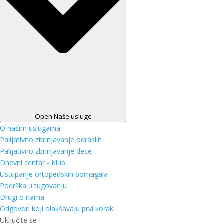
Open Naše usluge
O našim uslugama
Palijativno zbrinjavanje odraslih
Palijativno zbrinjavanje dece
Dnevni centar - Klub
Ustupanje ortopedskih pomagala
Podrška u tugovanju
Drugi o nama
Odgovori koji olakšavaju prvi korak
Uključite se