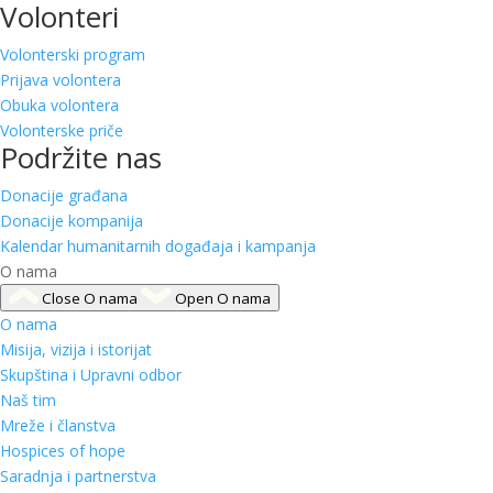
Volonteri
Volonterski program
Prijava volontera
Obuka volontera
Volonterske priče
Podržite nas
Donacije građana
Donacije kompanija
Kalendar humanitarnih događaja i kampanja
O nama
Close O nama
Open O nama
O nama
Misija, vizija i istorijat
Skupština i Upravni odbor
Naš tim
Mreže i članstva
Hospices of hope
Saradnja i partnerstva