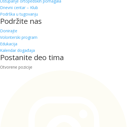
Ustupanje ortopedskih pomagala
Dnevni centar – Klub
Podrška u tugovanju
Podržite nas
Donirajte
Volonterski program
Edukacija
Kalendar događaja
Postanite deo tima
Otvorene pozicije