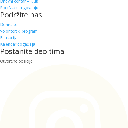
Dnevni centar – Klub
Podrška u tugovanju
Podržite nas
Donirajte
Volonterski program
Edukacija
Kalendar događaja
Postanite deo tima
Otvorene pozicije