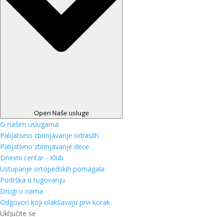
Open Naše usluge
O našim uslugama
Palijativno zbrinjavanje odraslih
Palijativno zbrinjavanje dece
Dnevni centar - Klub
Ustupanje ortopedskih pomagala
Podrška u tugovanju
Drugi o nama
Odgovori koji olakšavaju prvi korak
Uključite se