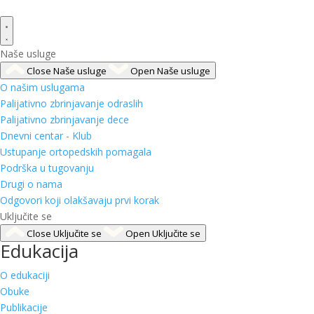
Naše usluge
Close Naše usluge
Open Naše usluge
O našim uslugama
Palijativno zbrinjavanje odraslih
Palijativno zbrinjavanje dece
Dnevni centar - Klub
Ustupanje ortopedskih pomagala
Podrška u tugovanju
Drugi o nama
Odgovori koji olakšavaju prvi korak
Uključite se
Close Uključite se
Open Uključite se
Edukacija
O edukaciji
Obuke
Publikacije