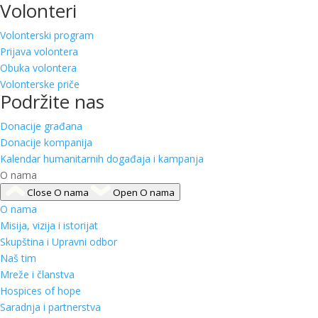
Volonteri
Volonterski program
Prijava volontera
Obuka volontera
Volonterske priče
Podržite nas
Donacije građana
Donacije kompanija
Kalendar humanitarnih događaja i kampanja
O nama
Close O nama
Open O nama
O nama
Misija, vizija i istorijat
Skupština i Upravni odbor
Naš tim
Mreže i članstva
Hospices of hope
Saradnja i partnerstva