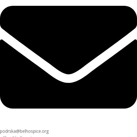
podrska@belhospice.org