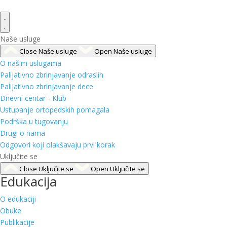
Naše usluge
Close Naše usluge
Open Naše usluge
O našim uslugama
Palijativno zbrinjavanje odraslih
Palijativno zbrinjavanje dece
Dnevni centar - Klub
Ustupanje ortopedskih pomagala
Podrška u tugovanju
Drugi o nama
Odgovori koji olakšavaju prvi korak
Uključite se
Close Uključite se
Open Uključite se
Edukacija
O edukaciji
Obuke
Publikacije