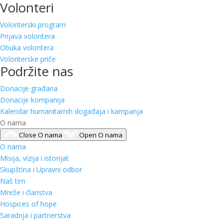
Volonteri
Volonterski program
Prijava volontera
Obuka volontera
Volonterske priče
Podržite nas
Donacije građana
Donacije kompanija
Kalendar humanitarnih događaja i kampanja
O nama
Close O nama
Open O nama
O nama
Misija, vizija i istorijat
Skupština i Upravni odbor
Naš tim
Mreže i članstva
Hospices of hope
Saradnja i partnerstva