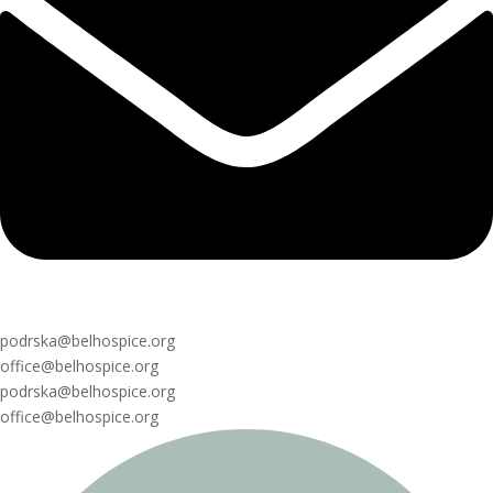
podrska@belhospice.org
office@belhospice.org
podrska@belhospice.org
office@belhospice.org