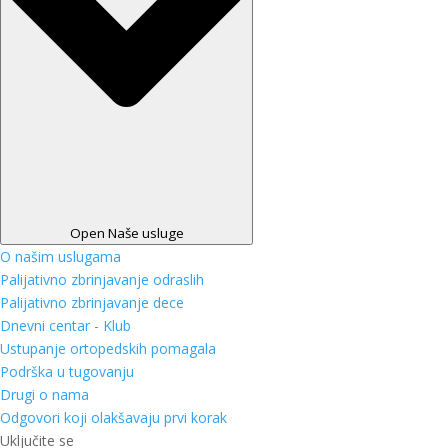
Open Naše usluge
O našim uslugama
Palijativno zbrinjavanje odraslih
Palijativno zbrinjavanje dece
Dnevni centar - Klub
Ustupanje ortopedskih pomagala
Podrška u tugovanju
Drugi o nama
Odgovori koji olakšavaju prvi korak
Uključite se