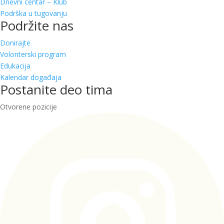
Dnevni centar – Klub
Podrška u tugovanju
Podržite nas
Donirajte
Volonterski program
Edukacija
Kalendar događaja
Postanite deo tima
Otvorene pozicije