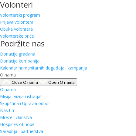
Volonteri
Volonterski program
Prijava volontera
Obuka volontera
Volonterske priče
Podržite nas
Donacije građana
Donacije kompanija
Kalendar humanitarnih događaja i kampanja
O nama
Close O nama
Open O nama
O nama
Misija, vizija i istorijat
Skupština i Upravni odbor
Naš tim
Mreže i članstva
Hospices of hope
Saradnja i partnerstva