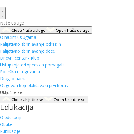
Naše usluge
Close Naše usluge
Open Naše usluge
O našim uslugama
Palijativno zbrinjavanje odraslih
Palijativno zbrinjavanje dece
Dnevni centar - Klub
Ustupanje ortopedskih pomagala
Podrška u tugovanju
Drugi o nama
Odgovori koji olakšavaju prvi korak
Uključite se
Close Uključite se
Open Uključite se
Edukacija
O edukaciji
Obuke
Publikacije