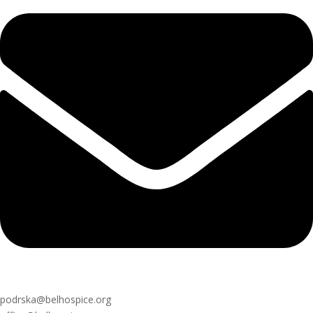
podrska@belhospice.org