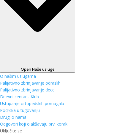
Open Naše usluge
O našim uslugama
Palijativno zbrinjavanje odraslih
Palijativno zbrinjavanje dece
Dnevni centar - Klub
Ustupanje ortopedskih pomagala
Podrška u tugovanju
Drugi o nama
Odgovori koji olakšavaju prvi korak
Uključite se