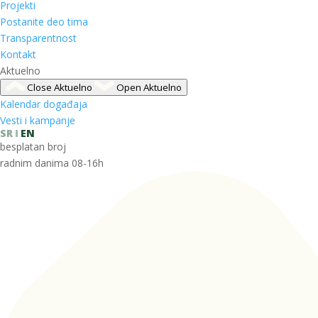
Projekti
Postanite deo tima
Transparentnost
Kontakt
Aktuelno
Close Aktuelno
Open Aktuelno
Kalendar događaja
Vesti i kampanje
SR
EN
besplatan broj
radnim danima 08-16h