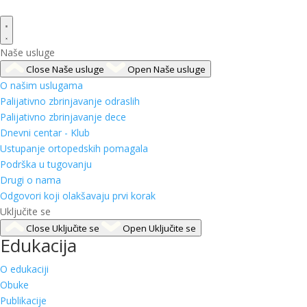
Naše usluge
Close Naše usluge
Open Naše usluge
O našim uslugama
Palijativno zbrinjavanje odraslih
Palijativno zbrinjavanje dece
Dnevni centar - Klub
Ustupanje ortopedskih pomagala
Podrška u tugovanju
Drugi o nama
Odgovori koji olakšavaju prvi korak
Uključite se
Close Uključite se
Open Uključite se
Edukacija
O edukaciji
Obuke
Publikacije