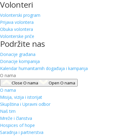
Volonteri
Volonterski program
Prijava volontera
Obuka volontera
Volonterske priče
Podržite nas
Donacije građana
Donacije kompanija
Kalendar humanitarnih događaja i kampanja
O nama
Close O nama
Open O nama
O nama
Misija, vizija i istorijat
Skupština i Upravni odbor
Naš tim
Mreže i članstva
Hospices of hope
Saradnja i partnerstva