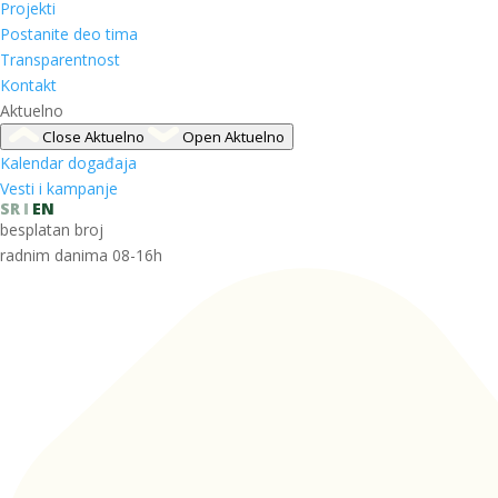
Projekti
Postanite deo tima
Transparentnost
Kontakt
Aktuelno
Close Aktuelno
Open Aktuelno
Kalendar događaja
Vesti i kampanje
SR
EN
besplatan broj
radnim danima 08-16h