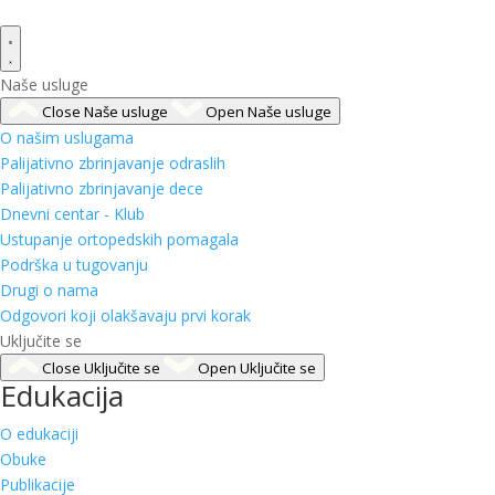
Naše usluge
Close Naše usluge
Open Naše usluge
O našim uslugama
Palijativno zbrinjavanje odraslih
Palijativno zbrinjavanje dece
Dnevni centar - Klub
Ustupanje ortopedskih pomagala
Podrška u tugovanju
Drugi o nama
Odgovori koji olakšavaju prvi korak
Uključite se
Close Uključite se
Open Uključite se
Edukacija
O edukaciji
Obuke
Publikacije