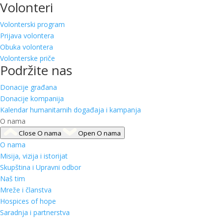
Volonteri
Volonterski program
Prijava volontera
Obuka volontera
Volonterske priče
Podržite nas
Donacije građana
Donacije kompanija
Kalendar humanitarnih događaja i kampanja
O nama
Close O nama
Open O nama
O nama
Misija, vizija i istorijat
Skupština i Upravni odbor
Naš tim
Mreže i članstva
Hospices of hope
Saradnja i partnerstva