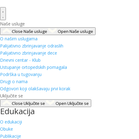
Naše usluge
Close Naše usluge
Open Naše usluge
O našim uslugama
Palijativno zbrinjavanje odraslih
Palijativno zbrinjavanje dece
Dnevni centar - Klub
Ustupanje ortopedskih pomagala
Podrška u tugovanju
Drugi o nama
Odgovori koji olakšavaju prvi korak
Uključite se
Close Uključite se
Open Uključite se
Edukacija
O edukaciji
Obuke
Publikacije