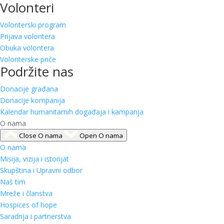
Volonteri
Volonterski program
Prijava volontera
Obuka volontera
Volonterske priče
Podržite nas
Donacije građana
Donacije kompanija
Kalendar humanitarnih događaja i kampanja
O nama
Close O nama
Open O nama
O nama
Misija, vizija i istorijat
Skupština i Upravni odbor
Naš tim
Mreže i članstva
Hospices of hope
Saradnja i partnerstva