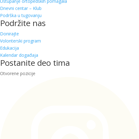
Ustupanje ortopedskih pomagala
Dnevni centar – Klub
Podrška u tugovanju
Podržite nas
Donirajte
Volonterski program
Edukacija
Kalendar događaja
Postanite deo tima
Otvorene pozicije