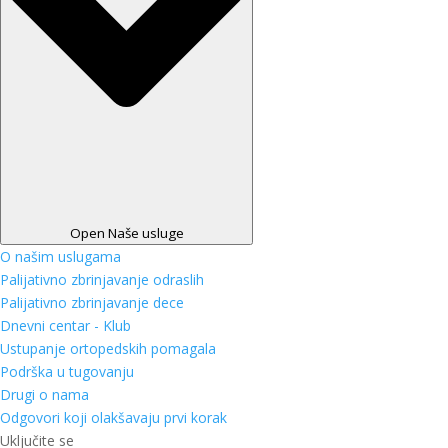
Open Naše usluge
O našim uslugama
Palijativno zbrinjavanje odraslih
Palijativno zbrinjavanje dece
Dnevni centar - Klub
Ustupanje ortopedskih pomagala
Podrška u tugovanju
Drugi o nama
Odgovori koji olakšavaju prvi korak
Uključite se