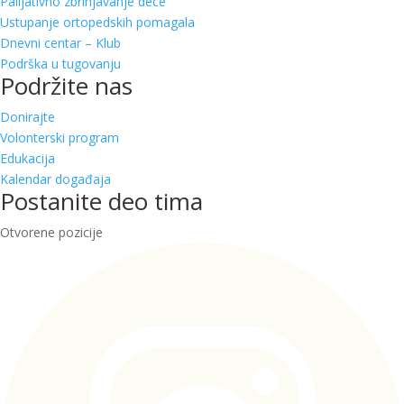
Palijativno zbrinjavanje dece
Ustupanje ortopedskih pomagala
Dnevni centar – Klub
Podrška u tugovanju
Podržite nas
Donirajte
Volonterski program
Edukacija
Kalendar događaja
Postanite deo tima
Otvorene pozicije