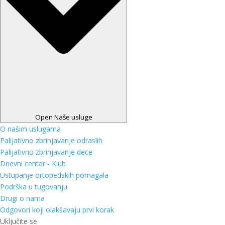
Open Naše usluge
O našim uslugama
Palijativno zbrinjavanje odraslih
Palijativno zbrinjavanje dece
Dnevni centar - Klub
Ustupanje ortopedskih pomagala
Podrška u tugovanju
Drugi o nama
Odgovori koji olakšavaju prvi korak
Uključite se