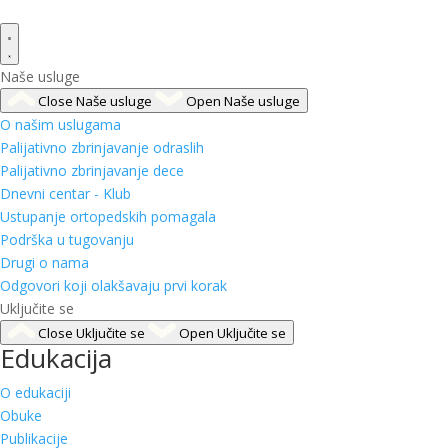
Naše usluge
Close Naše usluge
Open Naše usluge
O našim uslugama
Palijativno zbrinjavanje odraslih
Palijativno zbrinjavanje dece
Dnevni centar - Klub
Ustupanje ortopedskih pomagala
Podrška u tugovanju
Drugi o nama
Odgovori koji olakšavaju prvi korak
Uključite se
Close Uključite se
Open Uključite se
Edukacija
O edukaciji
Obuke
Publikacije