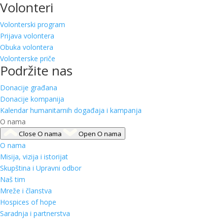
Volonteri
Volonterski program
Prijava volontera
Obuka volontera
Volonterske priče
Podržite nas
Donacije građana
Donacije kompanija
Kalendar humanitarnih događaja i kampanja
O nama
Close O nama
Open O nama
O nama
Misija, vizija i istorijat
Skupština i Upravni odbor
Naš tim
Mreže i članstva
Hospices of hope
Saradnja i partnerstva