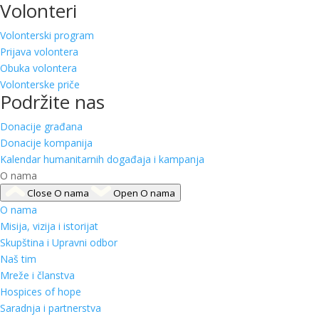
Volonteri
Volonterski program
Prijava volontera
Obuka volontera
Volonterske priče
Podržite nas
Donacije građana
Donacije kompanija
Kalendar humanitarnih događaja i kampanja
O nama
Close O nama
Open O nama
O nama
Misija, vizija i istorijat
Skupština i Upravni odbor
Naš tim
Mreže i članstva
Hospices of hope
Saradnja i partnerstva