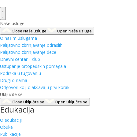
Naše usluge
Close Naše usluge
Open Naše usluge
O našim uslugama
Palijativno zbrinjavanje odraslih
Palijativno zbrinjavanje dece
Dnevni centar - Klub
Ustupanje ortopedskih pomagala
Podrška u tugovanju
Drugi o nama
Odgovori koji olakšavaju prvi korak
Uključite se
Close Uključite se
Open Uključite se
Edukacija
O edukaciji
Obuke
Publikacije