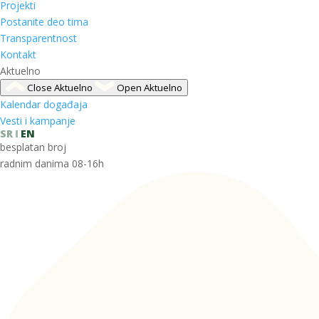
Projekti
Postanite deo tima
Transparentnost
Kontakt
Aktuelno
Close Aktuelno
Open Aktuelno
Kalendar događaja
Vesti i kampanje
SR
EN
besplatan broj
radnim danima 08-16h