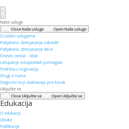
Naše usluge
Close Naše usluge
Open Naše usluge
O našim uslugama
Palijativno zbrinjavanje odraslih
Palijativno zbrinjavanje dece
Dnevni centar - Klub
Ustupanje ortopedskih pomagala
Podrška u tugovanju
Drugi o nama
Odgovori koji olakšavaju prvi korak
Uključite se
Close Uključite se
Open Uključite se
Edukacija
O edukaciji
Obuke
Publikacije