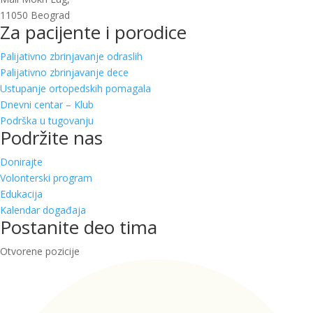
11050 Beograd
Za pacijente i porodice
Palijativno zbrinjavanje odraslih
Palijativno zbrinjavanje dece
Ustupanje ortopedskih pomagala
Dnevni centar – Klub
Podrška u tugovanju
Podržite nas
Donirajte
Volonterski program
Edukacija
Kalendar događaja
Postanite deo tima
Otvorene pozicije