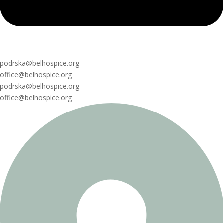
podrska@belhospice.org
office@belhospice.org
podrska@belhospice.org
office@belhospice.org