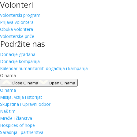
Volonteri
Volonterski program
Prijava volontera
Obuka volontera
Volonterske priče
Podržite nas
Donacije građana
Donacije kompanija
Kalendar humanitarnih događaja i kampanja
O nama
Close O nama
Open O nama
O nama
Misija, vizija i istorijat
Skupština i Upravni odbor
Naš tim
Mreže i članstva
Hospices of hope
Saradnja i partnerstva