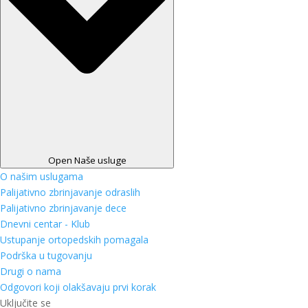
Open Naše usluge
O našim uslugama
Palijativno zbrinjavanje odraslih
Palijativno zbrinjavanje dece
Dnevni centar - Klub
Ustupanje ortopedskih pomagala
Podrška u tugovanju
Drugi o nama
Odgovori koji olakšavaju prvi korak
Uključite se