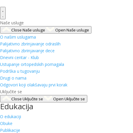
Naše usluge
Close Naše usluge
Open Naše usluge
O našim uslugama
Palijativno zbrinjavanje odraslih
Palijativno zbrinjavanje dece
Dnevni centar - Klub
Ustupanje ortopedskih pomagala
Podrška u tugovanju
Drugi o nama
Odgovori koji olakšavaju prvi korak
Uključite se
Close Uključite se
Open Uključite se
Edukacija
O edukaciji
Obuke
Publikacije