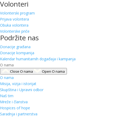
Volonteri
Volonterski program
Prijava volontera
Obuka volontera
Volonterske priče
Podržite nas
Donacije građana
Donacije kompanija
Kalendar humanitarnih događaja i kampanja
O nama
Close O nama
Open O nama
O nama
Misija, vizija i istorijat
Skupština i Upravni odbor
Naš tim
Mreže i članstva
Hospices of hope
Saradnja i partnerstva