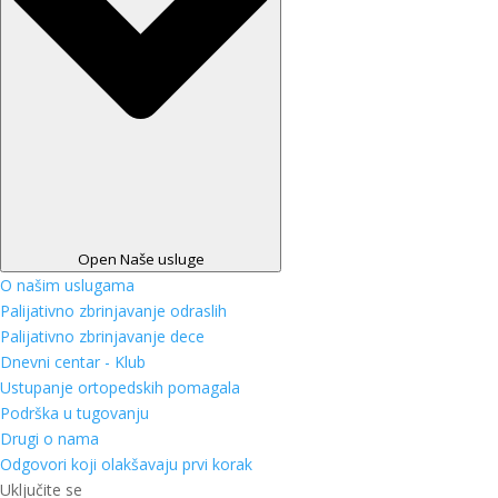
Open Naše usluge
O našim uslugama
Palijativno zbrinjavanje odraslih
Palijativno zbrinjavanje dece
Dnevni centar - Klub
Ustupanje ortopedskih pomagala
Podrška u tugovanju
Drugi o nama
Odgovori koji olakšavaju prvi korak
Uključite se