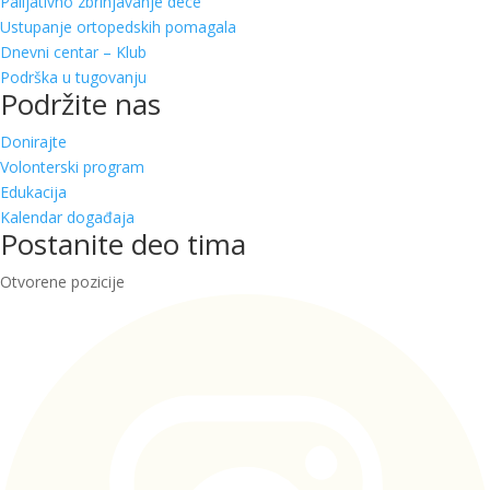
Palijativno zbrinjavanje dece
Ustupanje ortopedskih pomagala
Dnevni centar – Klub
Podrška u tugovanju
Podržite nas
Donirajte
Volonterski program
Edukacija
Kalendar događaja
Postanite deo tima
Otvorene pozicije