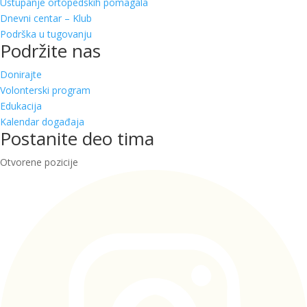
Ustupanje ortopedskih pomagala
Dnevni centar – Klub
Podrška u tugovanju
Podržite nas
Donirajte
Volonterski program
Edukacija
Kalendar događaja
Postanite deo tima
Otvorene pozicije