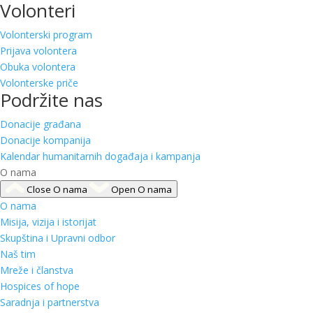
Volonteri
Volonterski program
Prijava volontera
Obuka volontera
Volonterske priče
Podržite nas
Donacije građana
Donacije kompanija
Kalendar humanitarnih događaja i kampanja
O nama
Close O nama
Open O nama
O nama
Misija, vizija i istorijat
Skupština i Upravni odbor
Naš tim
Mreže i članstva
Hospices of hope
Saradnja i partnerstva