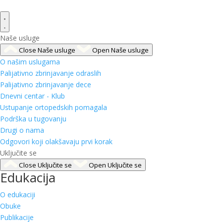
Naše usluge
Close Naše usluge
Open Naše usluge
O našim uslugama
Palijativno zbrinjavanje odraslih
Palijativno zbrinjavanje dece
Dnevni centar - Klub
Ustupanje ortopedskih pomagala
Podrška u tugovanju
Drugi o nama
Odgovori koji olakšavaju prvi korak
Uključite se
Close Uključite se
Open Uključite se
Edukacija
O edukaciji
Obuke
Publikacije