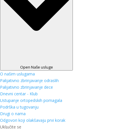
Open Naše usluge
O našim uslugama
Palijativno zbrinjavanje odraslih
Palijativno zbrinjavanje dece
Dnevni centar - Klub
Ustupanje ortopedskih pomagala
Podrška u tugovanju
Drugi o nama
Odgovori koji olakšavaju prvi korak
Uključite se