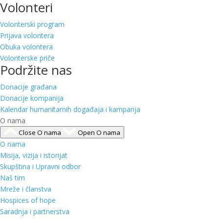
Volonteri
Volonterski program
Prijava volontera
Obuka volontera
Volonterske priče
Podržite nas
Donacije građana
Donacije kompanija
Kalendar humanitarnih događaja i kampanja
O nama
Close O nama
Open O nama
O nama
Misija, vizija i istorijat
Skupština i Upravni odbor
Naš tim
Mreže i članstva
Hospices of hope
Saradnja i partnerstva