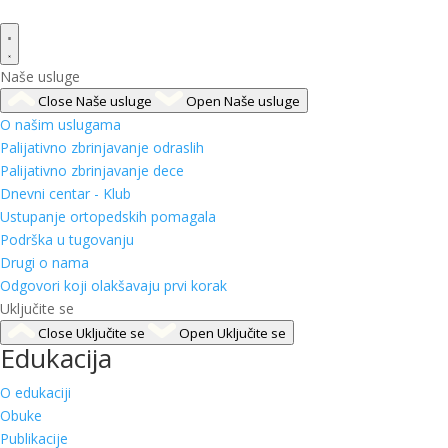
Naše usluge
Close Naše usluge
Open Naše usluge
O našim uslugama
Palijativno zbrinjavanje odraslih
Palijativno zbrinjavanje dece
Dnevni centar - Klub
Ustupanje ortopedskih pomagala
Podrška u tugovanju
Drugi o nama
Odgovori koji olakšavaju prvi korak
Uključite se
Close Uključite se
Open Uključite se
Edukacija
O edukaciji
Obuke
Publikacije