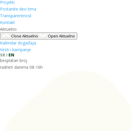
Projekti
Postanite deo tima
Transparentnost
Kontakt
Aktuelno
Close Aktuelno
Open Aktuelno
Kalendar događaja
Vesti i kampanje
SR
EN
besplatan broj
radnim danima 08-16h