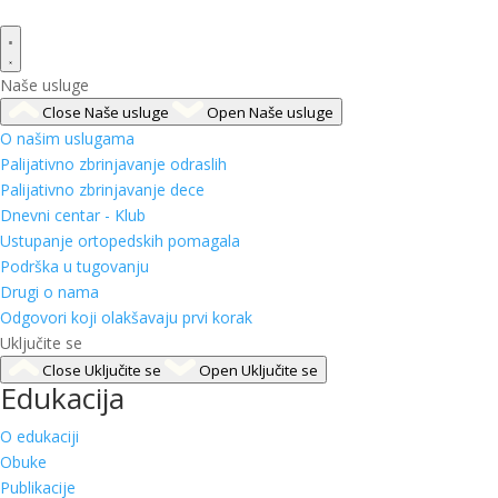
Naše usluge
Close Naše usluge
Open Naše usluge
O našim uslugama
Palijativno zbrinjavanje odraslih
Palijativno zbrinjavanje dece
Dnevni centar - Klub
Ustupanje ortopedskih pomagala
Podrška u tugovanju
Drugi o nama
Odgovori koji olakšavaju prvi korak
Uključite se
Close Uključite se
Open Uključite se
Edukacija
O edukaciji
Obuke
Publikacije