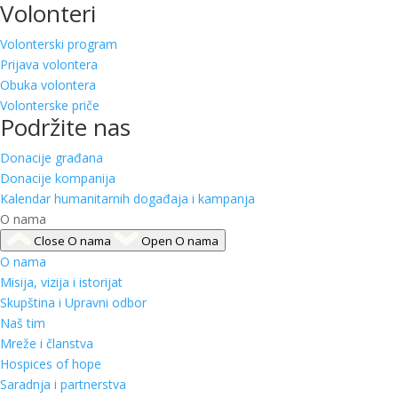
Volonteri
Volonterski program
Prijava volontera
Obuka volontera
Volonterske priče
Podržite nas
Donacije građana
Donacije kompanija
Kalendar humanitarnih događaja i kampanja
O nama
Close O nama
Open O nama
O nama
Misija, vizija i istorijat
Skupština i Upravni odbor
Naš tim
Mreže i članstva
Hospices of hope
Saradnja i partnerstva