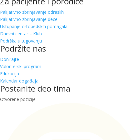
Za pacijente i porodice
Palijativno zbrinjavanje odraslih
Palijativno zbrinjavanje dece
Ustupanje ortopedskih pomagala
Dnevni centar – Klub
Podrška u tugovanju
Podržite nas
Donirajte
Volonterski program
Edukacija
Kalendar događaja
Postanite deo tima
Otvorene pozicije