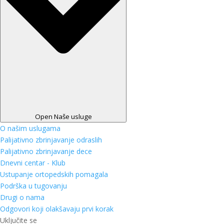
Open Naše usluge
O našim uslugama
Palijativno zbrinjavanje odraslih
Palijativno zbrinjavanje dece
Dnevni centar - Klub
Ustupanje ortopedskih pomagala
Podrška u tugovanju
Drugi o nama
Odgovori koji olakšavaju prvi korak
Uključite se