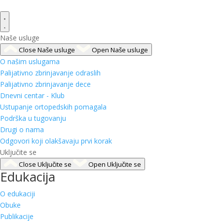
Naše usluge
Close Naše usluge
Open Naše usluge
O našim uslugama
Palijativno zbrinjavanje odraslih
Palijativno zbrinjavanje dece
Dnevni centar - Klub
Ustupanje ortopedskih pomagala
Podrška u tugovanju
Drugi o nama
Odgovori koji olakšavaju prvi korak
Uključite se
Close Uključite se
Open Uključite se
Edukacija
O edukaciji
Obuke
Publikacije