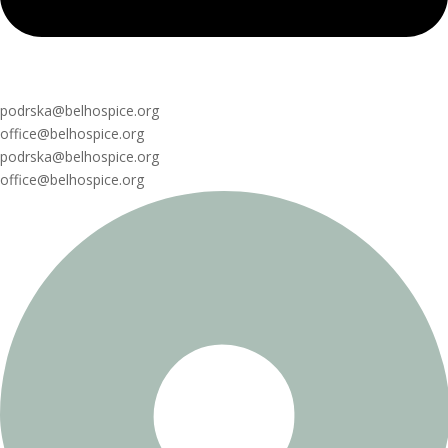
podrska@belhospice.org
office@belhospice.org
podrska@belhospice.org
office@belhospice.org