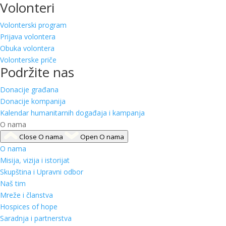
Volonteri
Volonterski program
Prijava volontera
Obuka volontera
Volonterske priče
Podržite nas
Donacije građana
Donacije kompanija
Kalendar humanitarnih događaja i kampanja
O nama
Close O nama
Open O nama
O nama
Misija, vizija i istorijat
Skupština i Upravni odbor
Naš tim
Mreže i članstva
Hospices of hope
Saradnja i partnerstva