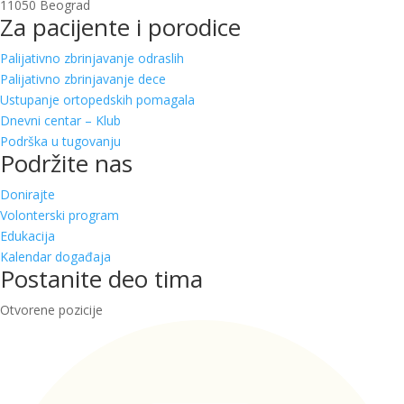
11050 Beograd
Za pacijente i porodice
Palijativno zbrinjavanje odraslih
Palijativno zbrinjavanje dece
Ustupanje ortopedskih pomagala
Dnevni centar – Klub
Podrška u tugovanju
Podržite nas
Donirajte
Volonterski program
Edukacija
Kalendar događaja
Postanite deo tima
Otvorene pozicije