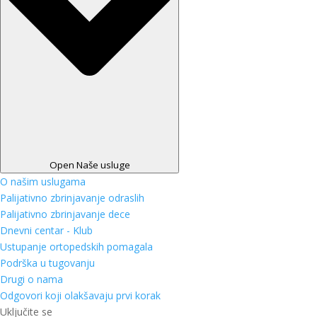
Open Naše usluge
O našim uslugama
Palijativno zbrinjavanje odraslih
Palijativno zbrinjavanje dece
Dnevni centar - Klub
Ustupanje ortopedskih pomagala
Podrška u tugovanju
Drugi o nama
Odgovori koji olakšavaju prvi korak
Uključite se