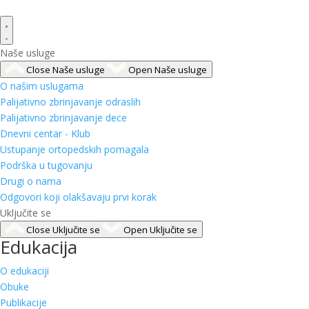
Naše usluge
Close Naše usluge
Open Naše usluge
O našim uslugama
Palijativno zbrinjavanje odraslih
Palijativno zbrinjavanje dece
Dnevni centar - Klub
Ustupanje ortopedskih pomagala
Podrška u tugovanju
Drugi o nama
Odgovori koji olakšavaju prvi korak
Uključite se
Close Uključite se
Open Uključite se
Edukacija
O edukaciji
Obuke
Publikacije