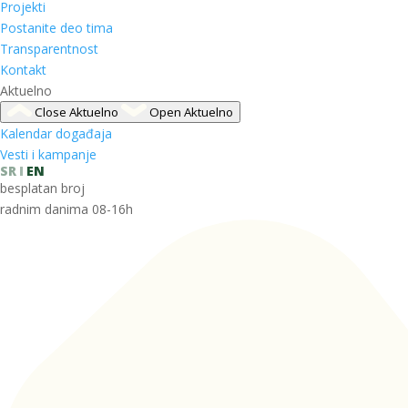
Projekti
Postanite deo tima
Transparentnost
Kontakt
Aktuelno
Close Aktuelno
Open Aktuelno
Kalendar događaja
Vesti i kampanje
SR
EN
besplatan broj
radnim danima 08-16h