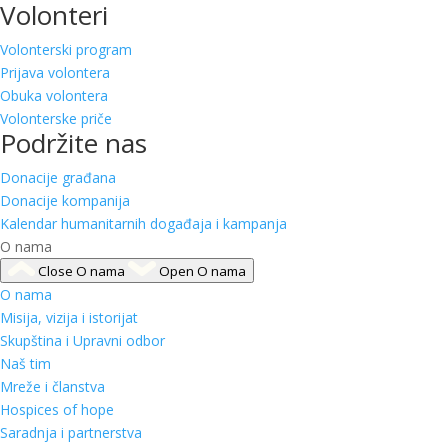
Volonteri
Volonterski program
Prijava volontera
Obuka volontera
Volonterske priče
Podržite nas
Donacije građana
Donacije kompanija
Kalendar humanitarnih događaja i kampanja
O nama
Close O nama
Open O nama
O nama
Misija, vizija i istorijat
Skupština i Upravni odbor
Naš tim
Mreže i članstva
Hospices of hope
Saradnja i partnerstva