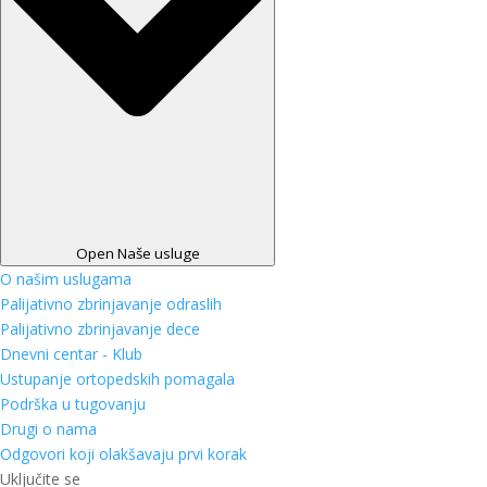
Open Naše usluge
O našim uslugama
Palijativno zbrinjavanje odraslih
Palijativno zbrinjavanje dece
Dnevni centar - Klub
Ustupanje ortopedskih pomagala
Podrška u tugovanju
Drugi o nama
Odgovori koji olakšavaju prvi korak
Uključite se