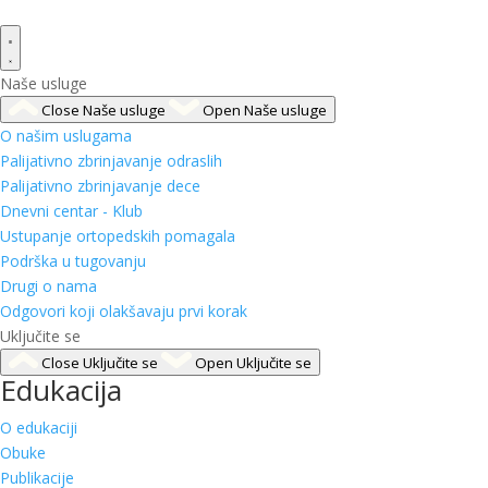
Naše usluge
Close Naše usluge
Open Naše usluge
O našim uslugama
Palijativno zbrinjavanje odraslih
Palijativno zbrinjavanje dece
Dnevni centar - Klub
Ustupanje ortopedskih pomagala
Podrška u tugovanju
Drugi o nama
Odgovori koji olakšavaju prvi korak
Uključite se
Close Uključite se
Open Uključite se
Edukacija
O edukaciji
Obuke
Publikacije