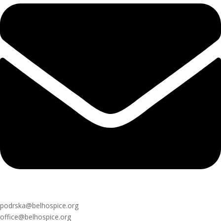
podrska@belhospice.org
office@belhospice.org