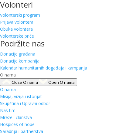
Volonteri
Volonterski program
Prijava volontera
Obuka volontera
Volonterske priče
Podržite nas
Donacije građana
Donacije kompanija
Kalendar humanitarnih događaja i kampanja
O nama
Close O nama
Open O nama
O nama
Misija, vizija i istorijat
Skupština i Upravni odbor
Naš tim
Mreže i članstva
Hospices of hope
Saradnja i partnerstva