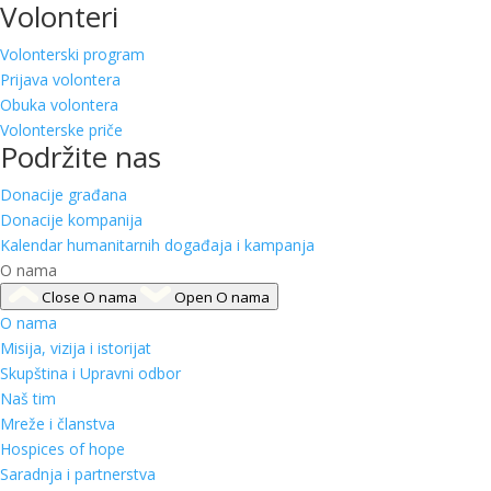
Volonteri
Volonterski program
Prijava volontera
Obuka volontera
Volonterske priče
Podržite nas
Donacije građana
Donacije kompanija
Kalendar humanitarnih događaja i kampanja
O nama
Close O nama
Open O nama
O nama
Misija, vizija i istorijat
Skupština i Upravni odbor
Naš tim
Mreže i članstva
Hospices of hope
Saradnja i partnerstva