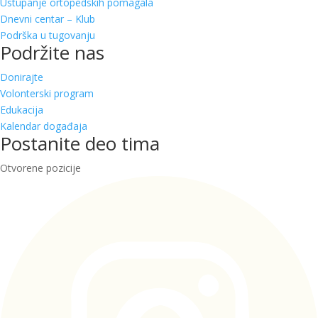
Ustupanje ortopedskih pomagala
Dnevni centar – Klub
Podrška u tugovanju
Podržite nas
Donirajte
Volonterski program
Edukacija
Kalendar događaja
Postanite deo tima
Otvorene pozicije