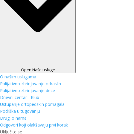
Open Naše usluge
O našim uslugama
Palijativno zbrinjavanje odraslih
Palijativno zbrinjavanje dece
Dnevni centar - Klub
Ustupanje ortopedskih pomagala
Podrška u tugovanju
Drugi o nama
Odgovori koji olakšavaju prvi korak
Uključite se