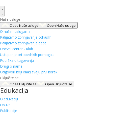
Naše usluge
Close Naše usluge
Open Naše usluge
O našim uslugama
Palijativno zbrinjavanje odraslih
Palijativno zbrinjavanje dece
Dnevni centar - Klub
Ustupanje ortopedskih pomagala
Podrška u tugovanju
Drugi o nama
Odgovori koji olakšavaju prvi korak
Uključite se
Close Uključite se
Open Uključite se
Edukacija
O edukaciji
Obuke
Publikacije