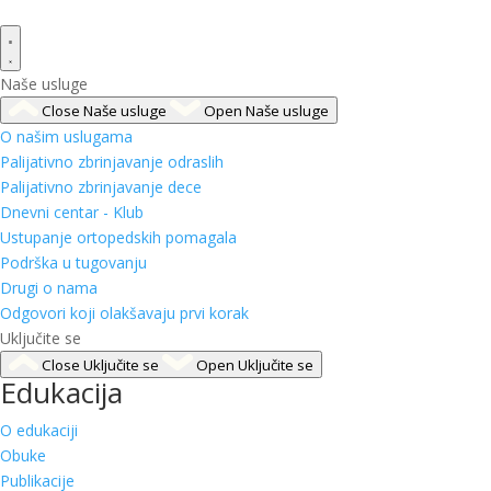
Naše usluge
Close Naše usluge
Open Naše usluge
O našim uslugama
Palijativno zbrinjavanje odraslih
Palijativno zbrinjavanje dece
Dnevni centar - Klub
Ustupanje ortopedskih pomagala
Podrška u tugovanju
Drugi o nama
Odgovori koji olakšavaju prvi korak
Uključite se
Close Uključite se
Open Uključite se
Edukacija
O edukaciji
Obuke
Publikacije