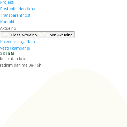
Projekti
Postanite deo tima
Transparentnost
Kontakt
Aktuelno
Close Aktuelno
Open Aktuelno
Kalendar događaja
Vesti i kampanje
SR
EN
besplatan broj
radnim danima 08-16h