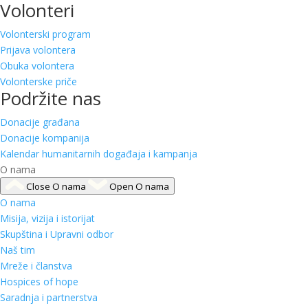
Volonteri
Volonterski program
Prijava volontera
Obuka volontera
Volonterske priče
Podržite nas
Donacije građana
Donacije kompanija
Kalendar humanitarnih događaja i kampanja
O nama
Close O nama
Open O nama
O nama
Misija, vizija i istorijat
Skupština i Upravni odbor
Naš tim
Mreže i članstva
Hospices of hope
Saradnja i partnerstva