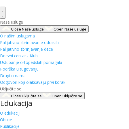
Naše usluge
Close Naše usluge
Open Naše usluge
O našim uslugama
Palijativno zbrinjavanje odraslih
Palijativno zbrinjavanje dece
Dnevni centar - Klub
Ustupanje ortopedskih pomagala
Podrška u tugovanju
Drugi o nama
Odgovori koji olakšavaju prvi korak
Uključite se
Close Uključite se
Open Uključite se
Edukacija
O edukaciji
Obuke
Publikacije