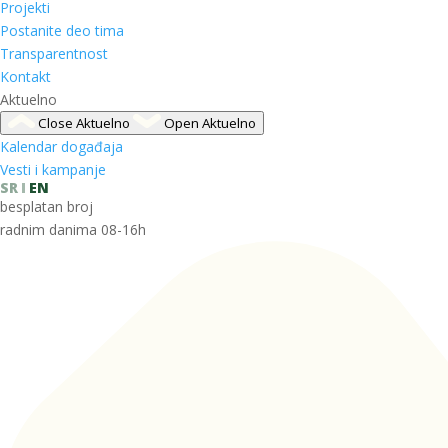
Projekti
Postanite deo tima
Transparentnost
Kontakt
Aktuelno
Close Aktuelno
Open Aktuelno
Kalendar događaja
Vesti i kampanje
SR
EN
besplatan broj
radnim danima 08-16h