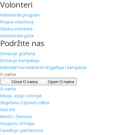
Volonteri
Volonterski program
Prijava volontera
Obuka volontera
Volonterske priče
Podržite nas
Donacije građana
Donacije kompanija
Kalendar humanitarnih događaja i kampanja
O nama
Close O nama
Open O nama
O nama
Misija, vizija i istorijat
Skupština i Upravni odbor
Naš tim
Mreže i članstva
Hospices of hope
Saradnja i partnerstva