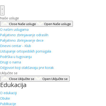
Naše usluge
Close Naše usluge
Open Naše usluge
O našim uslugama
Palijativno zbrinjavanje odraslih
Palijativno zbrinjavanje dece
Dnevni centar - Klub
Ustupanje ortopedskih pomagala
Podrška u tugovanju
Drugi o nama
Odgovori koji olakšavaju prvi korak
Uključite se
Close Uključite se
Open Uključite se
Edukacija
O edukaciji
Obuke
Publikacije