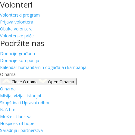
Volonteri
Volonterski program
Prijava volontera
Obuka volontera
Volonterske priče
Podržite nas
Donacije građana
Donacije kompanija
Kalendar humanitarnih događaja i kampanja
O nama
Close O nama
Open O nama
O nama
Misija, vizija i istorijat
Skupština i Upravni odbor
Naš tim
Mreže i članstva
Hospices of hope
Saradnja i partnerstva