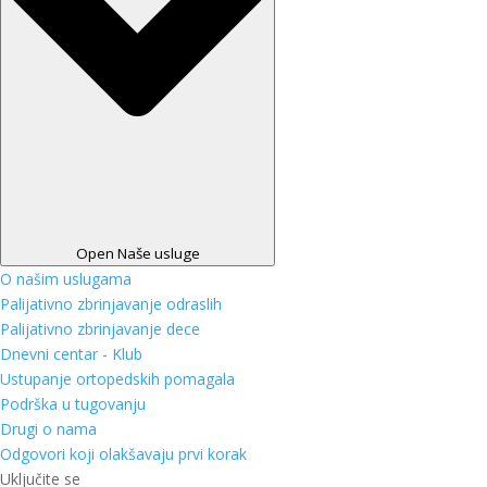
Open Naše usluge
O našim uslugama
Palijativno zbrinjavanje odraslih
Palijativno zbrinjavanje dece
Dnevni centar - Klub
Ustupanje ortopedskih pomagala
Podrška u tugovanju
Drugi o nama
Odgovori koji olakšavaju prvi korak
Uključite se