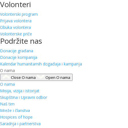
Volonteri
Volonterski program
Prijava volontera
Obuka volontera
Volonterske priče
Podržite nas
Donacije građana
Donacije kompanija
Kalendar humanitarnih događaja i kampanja
O nama
Close O nama
Open O nama
O nama
Misija, vizija i istorijat
Skupština i Upravni odbor
Naš tim
Mreže i članstva
Hospices of hope
Saradnja i partnerstva