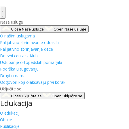
Naše usluge
Close Naše usluge
Open Naše usluge
O našim uslugama
Palijativno zbrinjavanje odraslih
Palijativno zbrinjavanje dece
Dnevni centar - Klub
Ustupanje ortopedskih pomagala
Podrška u tugovanju
Drugi o nama
Odgovori koji olakšavaju prvi korak
Uključite se
Close Uključite se
Open Uključite se
Edukacija
O edukaciji
Obuke
Publikacije