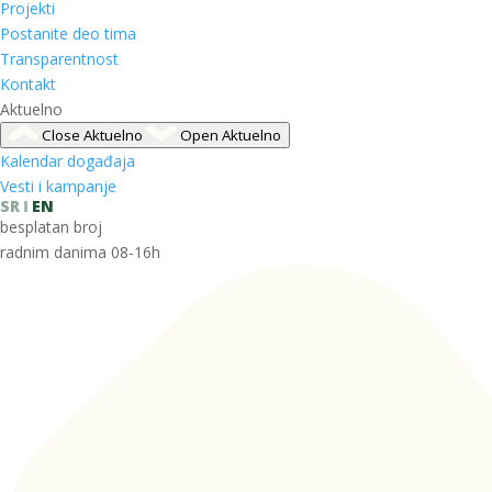
Projekti
Postanite deo tima
Transparentnost
Kontakt
Aktuelno
Close Aktuelno
Open Aktuelno
Kalendar događaja
Vesti i kampanje
SR
EN
besplatan broj
radnim danima 08-16h