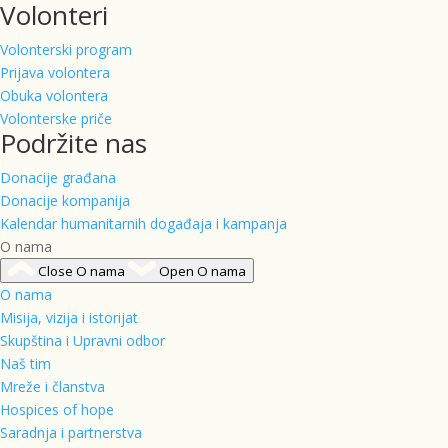
Volonteri
Volonterski program
Prijava volontera
Obuka volontera
Volonterske priče
Podržite nas
Donacije građana
Donacije kompanija
Kalendar humanitarnih događaja i kampanja
O nama
Close O nama
Open O nama
O nama
Misija, vizija i istorijat
Skupština i Upravni odbor
Naš tim
Mreže i članstva
Hospices of hope
Saradnja i partnerstva