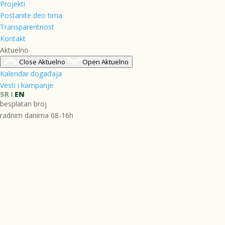
Projekti
Postanite deo tima
Transparentnost
Kontakt
Aktuelno
Close Aktuelno
Open Aktuelno
Kalendar događaja
Vesti i kampanje
SR
EN
besplatan broj
radnim danima 08-16h