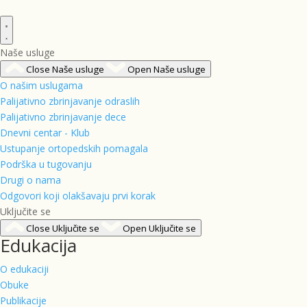
Naše usluge
Close Naše usluge
Open Naše usluge
O našim uslugama
Palijativno zbrinjavanje odraslih
Palijativno zbrinjavanje dece
Dnevni centar - Klub
Ustupanje ortopedskih pomagala
Podrška u tugovanju
Drugi o nama
Odgovori koji olakšavaju prvi korak
Uključite se
Close Uključite se
Open Uključite se
Edukacija
O edukaciji
Obuke
Publikacije